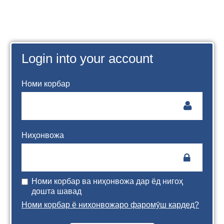
Тоҷикӣ ‎(tj)‎
Login into your account
Номи корбар
Ниҳонвожа
Номи корбар ва ниҳонвожа дар ёд нигоҳ
дошта шавад
Номи корбар ё ниҳонвожаро фаромӯш кардед?