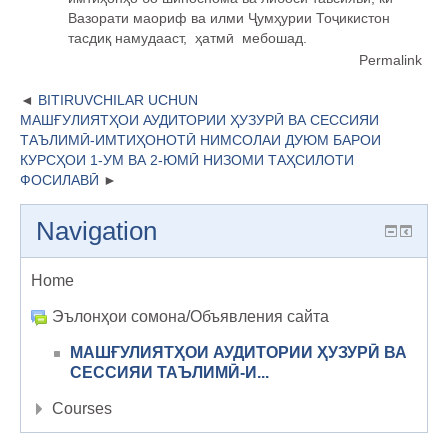
Вазорати маориф ва илми
Ҷ
ум
ҳ
урии То
ҷ
икистон
тасди
қ
намудааст,
ҳ
атм
ӣ
мебошад.
Permalink
BITIRUVCHILAR UCHUN
МАШҒУЛИЯТҲОИ АУДИТОРИИ ҲУЗУРӢ ВА СЕССИЯИ
ТАЪЛИМӢ-ИМТИҲОНОТӢ НИМСОЛАИ ДУЮМ БАРОИ
КУРСҲОИ 1-УМ ВА 2-ЮМӢ НИЗОМИ ТАҲСИЛОТИ
ФОСИЛАВӢ
Navigation
Home
Эълонҳои сомона/Объявления сайта
МАШҒУЛИЯТҲОИ АУДИТОРИИ ҲУЗУРӢ ВА
СЕССИЯИ ТАЪЛИМӢ-И...
Courses