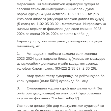
мерасонем, ки маш
ғ
улият
ҳ
ои аудитории
ҳ
узур
ӣ
ва
сессияи таълим
ӣ
-имти
ҳ
онотии нимсолаи дуюм
барои
курсҳои 4-уми ихтисоси 1-02.01.02 - таърих.
Ихтисоси иловагӣ (омӯзгори асосҳои давлат ва ҳуқуқ)
(5 сола) ва 1-02.05.03.02 - математика. Информатика
низоми таҳсилоти фосилавӣ
дар соли хониши 2023-
2024 аз санаи 29.04.2024 сол о
ғ
оз меёбанд.
Барои супоридани имтиҳонот донишҷуёне роҳ дода
мешаванд, ки:
1. Аз пардохти маблағи таҳсили соли хониши
2023-2024
қарз надошта бошанд (масъалаи мазкурро
аз муҳосиботи донишгоҳ
муайя карда метавонед,
телефон барои тамос: (83422) 2-38-67, 2-30-26).
2.
Агар ҳамаи тесту супоришҳо ва рейтингҳоро бо
холи гузариш (яъне 50%) супорида бошанд.
3.
Супоридани корҳои курсӣ
дар шакли чопӣ
(ба
омӯзгори дарсдиҳанда) ва электронӣ
(дар сомонаи
таҳсилоти фосилавӣ
“
fosilavi
.
tsulbp
.
tj
”).
Иштироки дониш
ҷӯ
ён дар маш
ғ
улият
ҳ
ои аудитор
ӣ
ва
имти
ҳ
он
ҳ
о бо шиноснома ва либоси тавсияв
ӣ
, ки