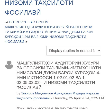
НИЗОМИ ТАҲСИЛОТИ
ФОСИЛАВӢ
BITIRUVCHILAR UCHUN
МАШҒУЛИЯТҲОИ АУДИТОРИИ ҲУЗУРӢ ВА СЕССИЯИ
ТАЪЛИМӢ-ИМТИҲОНОТӢ НИМСОЛАИ ДУЮМ БАРОИ
КУРСҲОИ 1-УМ ВА 2-ЮМӢ НИЗОМИ ТАҲСИЛОТИ
ФОСИЛАВӢ
МАШҒУЛИЯТҲОИ АУДИТОРИИ ҲУЗУРӢ
ВА СЕССИЯИ ТАЪЛИМӢ-ИМТИҲОНОТӢ
НИМСОЛАИ ДУЮМ БАРОИ КУРСҲОИ 4-
УМИ ИХТИСОСИ 1-02.01.02 ВА 1-
02.05.03.02 - И НИЗОМИ ТАҲСИЛОТИ
ФОСИЛАВӢ
by
Зокиров Маҳкамҷон Аҳмадович Мудири маркази
таҳсилоти фосилавӣ
- Thursday, 25 April 2024, 2:25 PM
Дониш
ҷӯ
ёни му
ҳ
тарам, ба маълумоти шумо