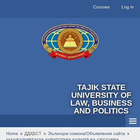
Courses
Log in
TAJIK STATE
UNIVERSITY OF
LAW, BUSINESS
AND POLITICS
English ‎(en)‎
Home
ДДҲБСТ
Эълонҳои сомона/Объявления сайта
МАШҒУЛИЯТҲОИ АУДИТОРИИ ҲУЗУРӢ ВА СЕССИЯИ