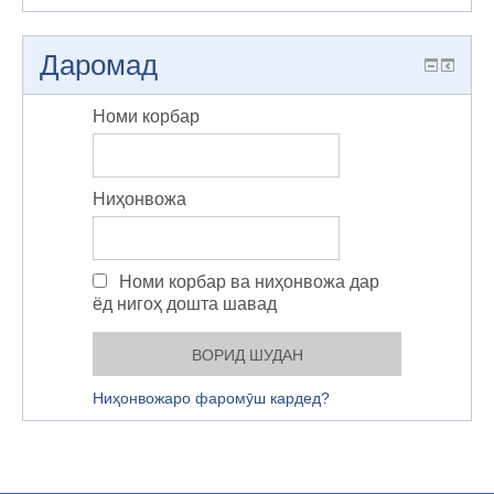
Даромад
Номи корбар
Ниҳонвожа
Номи корбар ва ниҳонвожа дар
ёд нигоҳ дошта шавад
Ниҳонвожаро фаромӯш кардед?