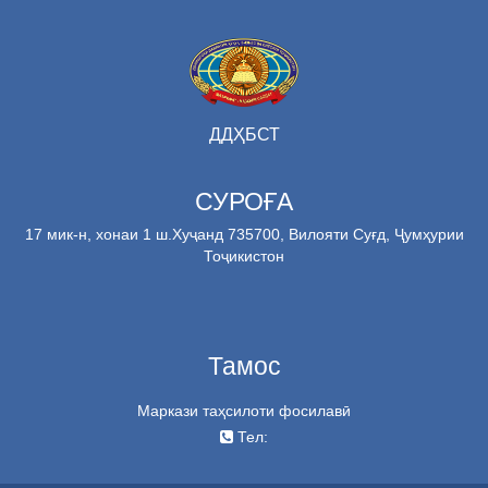
ДДҲБСТ
СУРОҒА
17 мик-н, хонаи 1 ш.Хуҷанд 735700, Вилояти Суғд, Ҷумҳурии
Тоҷикистон
Тамос
Маркази таҳсилоти фосилавӣ
Тел: