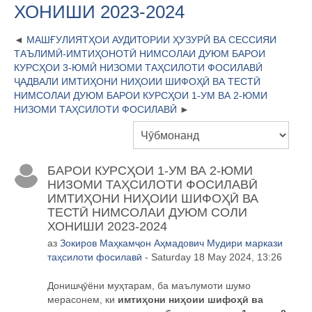
ХОНИШИ 2023-2024
МАШҒУЛИЯТҲОИ АУДИТОРИИ ҲУЗУРӢ ВА СЕССИЯИ
ТАЪЛИМӢ-ИМТИҲОНОТӢ НИМСОЛАИ ДУЮМ БАРОИ
КУРСҲОИ 3-ЮМӢ НИЗОМИ ТАҲСИЛОТИ ФОСИЛАВӢ
ҶАДВАЛИ ИМТИҲОНИ НИҲОИИ ШИФОҲӢ ВА ТЕСТӢ
НИМСОЛАИ ДУЮМ БАРОИ КУРСҲОИ 1-УМ ВА 2-ЮМИ
НИЗОМИ ТАҲСИЛОТИ ФОСИЛАВӢ
БАРОИ КУРСҲОИ 1-УМ ВА 2-ЮМИ
НИЗОМИ ТАҲСИЛОТИ ФОСИЛАВӢ
ИМТИҲОНИ НИҲОИИ ШИФОҲӢ ВА
ТЕСТӢ НИМСОЛАИ ДУЮМ СОЛИ
ХОНИШИ 2023-2024
аз
Зокиров Маҳкамҷон Аҳмадович Мудири маркази
таҳсилоти фосилавӣ
- Saturday 18 May 2024, 13:26
Дониш
ҷӯ
ёни му
ҳ
тарам, ба маълумоти шумо
мерасонем, ки
имти
ҳ
они ни
ҳ
оии шифо
ҳӣ
ва