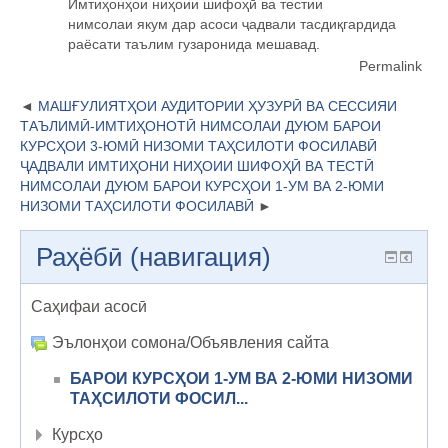
Имти
ҳ
он
ҳ
ои
ниҳоии
шифо
ҳӣ
ва т
естии
нимсолаи
якум дар асоси
ҷ
адвали тасди
қ
гардида
раёсати таълим гузаронида мешавад.
Permalink
МАШҒУЛИЯТҲОИ АУДИТОРИИ ҲУЗУРӢ ВА СЕССИЯИ
ТАЪЛИМӢ-ИМТИҲОНОТӢ НИМСОЛАИ ДУЮМ БАРОИ
КУРСҲОИ 3-ЮМӢ НИЗОМИ ТАҲСИЛОТИ ФОСИЛАВӢ
ҶАДВАЛИ ИМТИҲОНИ НИҲОИИ ШИФОҲӢ ВА ТЕСТӢ
НИМСОЛАИ ДУЮМ БАРОИ КУРСҲОИ 1-УМ ВА 2-ЮМИ
НИЗОМИ ТАҲСИЛОТИ ФОСИЛАВӢ
Раҳёбӣ (навигация)
Саҳифаи асосӣ
Эълонҳои сомона/Объявления сайта
БАРОИ КУРСҲОИ 1-УМ ВА 2-ЮМИ НИЗОМИ
ТАҲСИЛОТИ ФОСИЛ...
Курсҳо