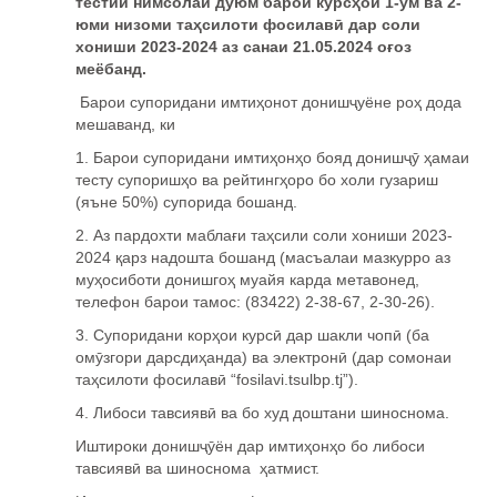
тестии нимсолаи дуюм барои курс
ҳ
ои 1-ум ва 2-
юми низоми та
ҳ
силоти фосилав
ӣ
дар соли
хониши 2023-2024 аз санаи 21.05.2024 о
ғ
оз
меёбанд.
Барои супоридани имтиҳонот донишҷуёне роҳ дода
мешаванд, ки
1. Барои супоридани имти
ҳ
он
ҳ
о бояд дониш
ҷӯ
ҳ
амаи
тесту супориш
ҳ
о ва рейтинг
ҳ
оро бо холи гузариш
(яъне 50%) супорида бошанд.
2. Аз пардохти мабла
ғ
и та
ҳ
сили соли хониши 2023-
2024
қ
арз надошта бошанд (масъалаи мазкурро аз
му
ҳ
осиботи донишго
ҳ
муайя карда метавонед,
телефон барои тамос: (83422) 2-38-67, 2-30-26).
3. Супоридани кор
ҳ
ои курс
ӣ
дар шакли чоп
ӣ
(ба
ом
ӯ
згори дарсди
ҳ
анда) ва электрон
ӣ
(дар сомонаи
та
ҳ
силоти фосилав
ӣ
“fosilavi.tsulbp.tj”).
4. Либоси тавсияв
ӣ
ва бо худ доштани шиноснома.
Иштироки дониш
ҷӯ
ён дар имти
ҳ
он
ҳ
о бо либоси
тавсияв
ӣ
ва шиноснома
ҳ
атмист.