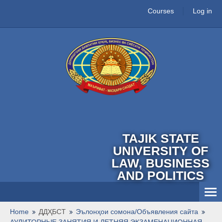
Courses
Log in
TAJIK STATE
UNIVERSITY OF
LAW, BUSINESS
AND POLITICS
English ‎(en)‎
Home
ДДҲБСТ
Эълонҳои сомона/Объявления сайта
АУДИТОРНЫЕ ЗАНЯТИЯ И ЛЕТНЯЯ ЭКЗАМЕНАЦИОННАЯ