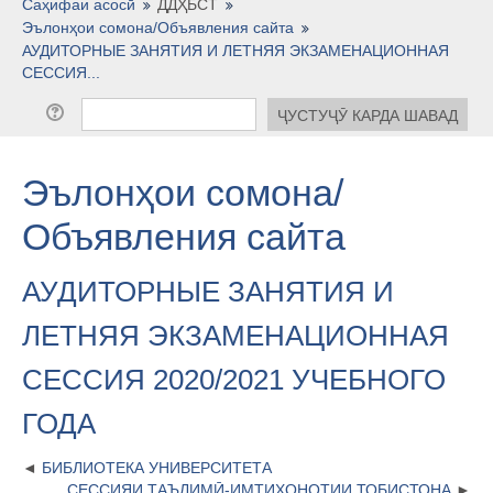
Тоҷикӣ ‎(tj)‎
Саҳифаи асосӣ
ДДҲБСТ
Эълонҳои сомона/Объявления сайта
АУДИТОРНЫЕ ЗАНЯТИЯ И ЛЕТНЯЯ ЭКЗАМЕНАЦИОННАЯ
СЕССИЯ...
Эълонҳои сомона/
Объявления сайта
АУДИТОРНЫЕ ЗАНЯТИЯ И
ЛЕТНЯЯ ЭКЗАМЕНАЦИОННАЯ
СЕССИЯ 2020/2021 УЧЕБНОГО
ГОДА
БИБЛИОТЕКА УНИВЕРСИТЕТА
СЕССИЯИ ТАЪЛИМӢ-ИМТИҲОНОТИИ ТОБИСТОНА