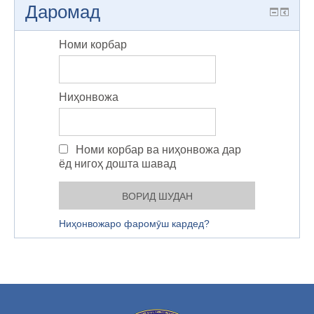
Даромад
Номи корбар
Ниҳонвожа
Номи корбар ва ниҳонвожа дар
ёд нигоҳ дошта шавад
Ниҳонвожаро фаромӯш кардед?