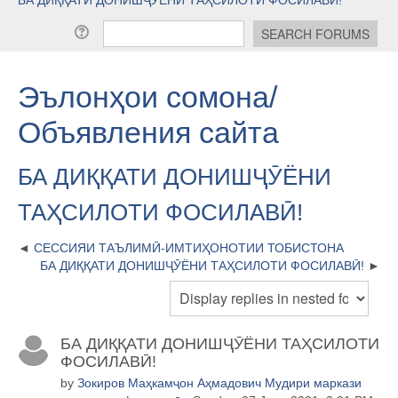
Эълонҳои сомона/
Объявления сайта
БА ДИҚҚАТИ ДОНИШҶӮËНИ
ТАҲСИЛОТИ ФОСИЛАВӢ!
СЕССИЯИ ТАЪЛИМӢ-ИМТИҲОНОТИИ ТОБИСТОНА
БА ДИҚҚАТИ ДОНИШҶӮËНИ ТАҲСИЛОТИ ФОСИЛАВӢ!
БА ДИҚҚАТИ ДОНИШҶӮËНИ ТАҲСИЛОТИ
ФОСИЛАВӢ!
by
Зокиров Маҳкамҷон Аҳмадович Мудири маркази