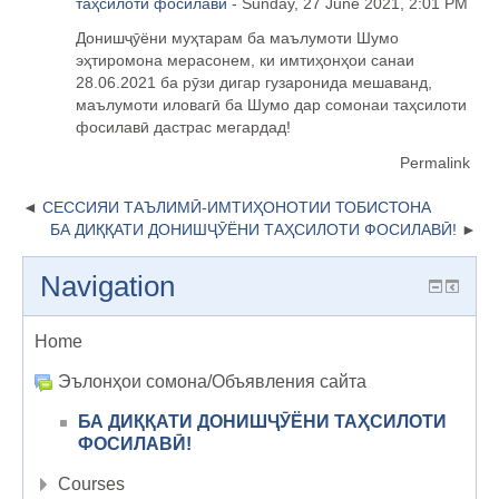
таҳсилоти фосилавӣ
- Sunday, 27 June 2021, 2:01 PM
Донишҷӯёни муҳтарам ба маълумоти Шумо
эҳтиромона мерасонем, ки имтиҳонҳои санаи
28.06.2021 ба рӯзи дигар гузаронида мешаванд,
маълумоти иловагӣ ба Шумо дар сомонаи таҳсилоти
фосилавӣ дастрас мегардад!
Permalink
СЕССИЯИ ТАЪЛИМӢ-ИМТИҲОНОТИИ ТОБИСТОНА
БА ДИҚҚАТИ ДОНИШҶӮËНИ ТАҲСИЛОТИ ФОСИЛАВӢ!
Navigation
Home
Эълонҳои сомона/Объявления сайта
БА ДИҚҚАТИ ДОНИШҶӮËНИ ТАҲСИЛОТИ
ФОСИЛАВӢ!
Courses