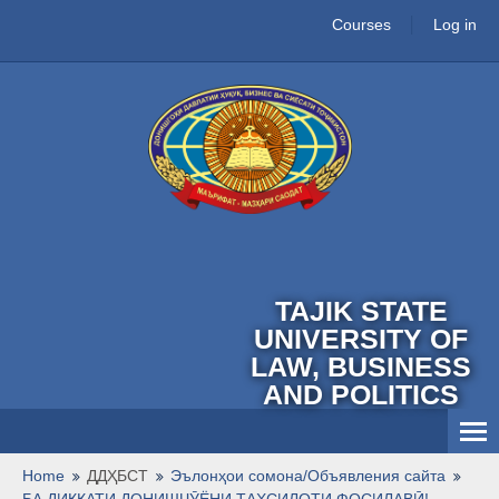
Courses
Log in
TAJIK STATE
UNIVERSITY OF
LAW, BUSINESS
AND POLITICS
English ‎(en)‎
Home
ДДҲБСТ
Эълонҳои сомона/Объявления сайта
БА ДИҚҚАТИ ДОНИШҶӮËНИ ТАҲСИЛОТИ ФОСИЛАВӢ!