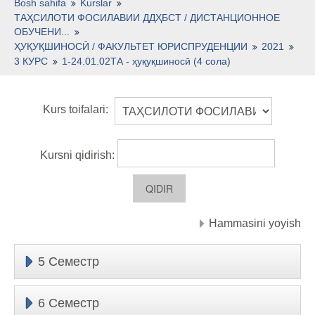
O'zbekcha ‎(uz)‎
Bosh sahifa
Kurslar
ТАҲСИЛОТИ ФОСИЛАВИИ ДДҲБСТ / ДИСТАНЦИОННОЕ
ОБУЧЕНИ...
ҲУҚУҚШИНОСӢ / ФАКУЛЬТЕТ ЮРИСПРУДЕНЦИИ
2021
3 КУРС
1-24.01.02ТА - ҳуқуқшиносӣ (4 сола)
Kurs toifalari:
Kursni qidirish:
Hammasini yoyish
5 Семестр
6 Семестр