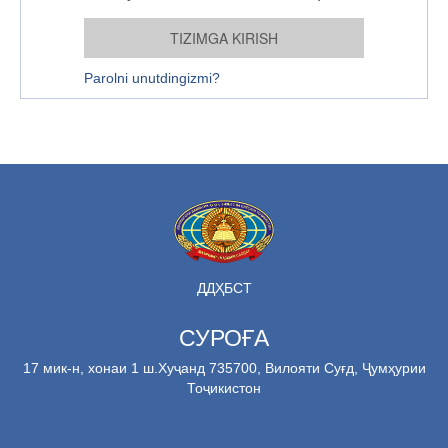
Parolni unutdingizmi?
ДДҲБСТ
СУРОҒА
17 мик-н, хонаи 1 ш.Хуҷанд 735700, Вилояти Суғд, Ҷумҳурии
Тоҷикистон