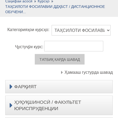
Тоҷикӣ ‎(tj)‎
Саҳифаи асосӣ
Курсҳо
ТАҲСИЛОТИ ФОСИЛАВИИ ДДҲБСТ / ДИСТАНЦИОННОЕ
ОБУЧЕНИ...
Категорияҳои курсҳо:
Ҷустуҷӯи курс:
Ҳамааш густурда шавад
ФАРҚИЯТ
ҲУҚУҚШИНОСӢ / ФАКУЛЬТЕТ
ЮРИСПРУДЕНЦИИ