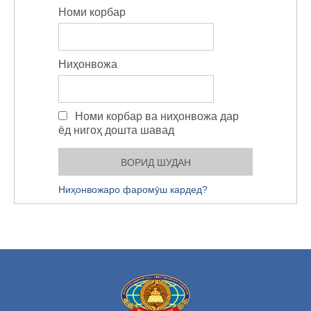
Номи корбар
Ниҳонвожа
Номи корбар ва ниҳонвожа дар
ёд нигоҳ дошта шавад
Ниҳонвожаро фаромӯш кардед?