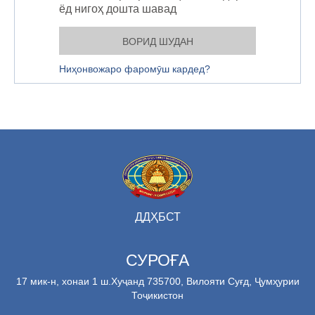
ёд нигоҳ дошта шавад
Ниҳонвожаро фаромӯш кардед?
ДДҲБСТ
СУРОҒА
17 мик-н, хонаи 1 ш.Хуҷанд 735700, Вилояти Суғд, Ҷумҳурии
Тоҷикистон