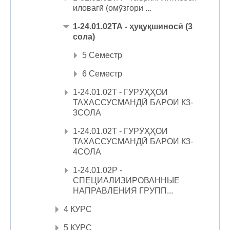
иловагӣ (омӯзгори ...
1-24.01.02ТА - ҳуқуқшиносӣ (3
сола)
5 Семестр
6 Семестр
1-24.01.02Т - ГУРӮҲҲОИ
ТАХАССУСМАНДӢ БАРОИ К3-
3СОЛА
1-24.01.02Т - ГУРӮҲҲОИ
ТАХАССУСМАНДӢ БАРОИ К3-
4СОЛА
1-24.01.02Р -
СПЕЦИАЛИЗИРОВАННЫЕ
НАПРАВЛЕНИЯ ГРУПП...
4 КУРС
5 КУРС