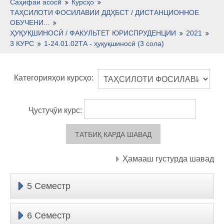
Тоҷикӣ ‎(tj)‎
Саҳифаи асосӣ
Курсҳо
ТАҲСИЛОТИ ФОСИЛАВИИ ДДҲБСТ / ДИСТАНЦИОННОЕ
ОБУЧЕНИ...
ҲУҚУҚШИНОСӢ / ФАКУЛЬТЕТ ЮРИСПРУДЕНЦИИ
2021
3 КУРС
1-24.01.02ТА - ҳуқуқшиносӣ (3 сола)
Категорияҳои курсҳо:
Ҷустуҷӯи курс:
Ҳамааш густурда шавад
5 Семестр
6 Семестр