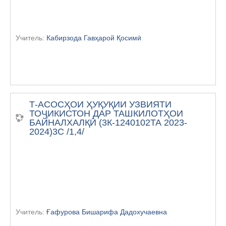
Учитель:
Кабирзода Гавҳарой Қосимӣ
Т-АСОСҲОИ ҲУҚУҚИИ УЗВИЯТИ
ТОҶИКИСТОН ДАР ТАШКИЛОТҲОИ
БАЙНАЛХАЛҚӢ (3К-1240102ТА 2023-
2024)3С /1,4/
Учитель:
Ғафурова Бишарифа Дадохучаевна