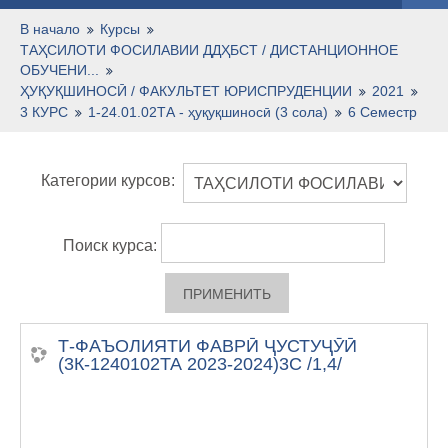
Русский ‎(ru)‎
В начало
Курсы
ТАҲСИЛОТИ ФОСИЛАВИИ ДДҲБСТ / ДИСТАНЦИОННОЕ
ОБУЧЕНИ...
ҲУҚУҚШИНОСӢ / ФАКУЛЬТЕТ ЮРИСПРУДЕНЦИИ
2021
3 КУРС
1-24.01.02ТА - ҳуқуқшиносӣ (3 сола)
6 Семестр
Категории курсов:
Поиск курса:
Т-ФАЪОЛИЯТИ ФАВРӢ ҶУСТУҶӮӢ
(3К-1240102ТА 2023-2024)3С /1,4/