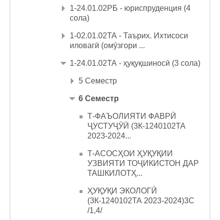
1-24.01.02РБ - юриспруденция (4
сола)
1-02.01.02ТА - Таърих. Ихтисоси
иловагӣ (омӯзгори ...
1-24.01.02ТА - ҳуқуқшиносӣ (3 сола)
5 Семестр
6 Семестр
Т-ФАЪОЛИЯТИ ФАВРӢ
ҶУСТУҶӮӢ (3К-1240102ТА
2023-2024...
Т-АСОСҲОИ ҲУҚУҚИИ
УЗВИЯТИ ТОҶИКИСТОН ДАР
ТАШКИЛОТҲ...
ҲУҚУҚИ ЭКОЛОГӢ
(3К-1240102ТА 2023-2024)3С
/1,4/