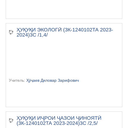
ҲУҚУҚИ ЭКОЛОГӢ (3К-1240102ТА 2023-
2024)3С /1,4/
Учитель:
Ҳӯҷаев Диловар Зарифович
ҲУҚУҚИ ИҶРОИ ҶАЗОИ ҶИНОЯТӢ
(3К-1240102ТА 2023-2024)3С /2,5/