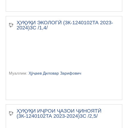
ҲУҚУҚИ ЭКОЛОГӢ (3К-1240102ТА 2023-
2024)3С /1,4/
Муаллим:
Ҳӯҷаев Диловар Зарифович
ҲУҚУҚИ ИҶРОИ ҶАЗОИ ҶИНОЯТӢ
(3К-1240102ТА 2023-2024)3С /2,5/