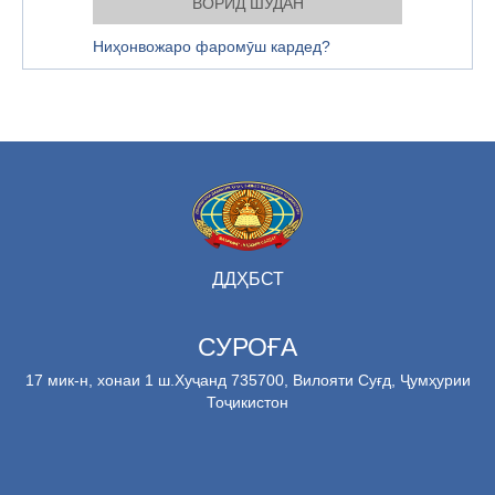
Ниҳонвожаро фаромӯш кардед?
ДДҲБСТ
СУРОҒА
17 мик-н, хонаи 1 ш.Хуҷанд 735700, Вилояти Суғд, Ҷумҳурии
Тоҷикистон