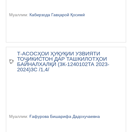
Муаллим:
Кабирзода Гавҳарой Қосимӣ
Т-АСОСҲОИ ҲУҚУҚИИ УЗВИЯТИ
ТОҶИКИСТОН ДАР ТАШКИЛОТҲОИ
БАЙНАЛХАЛҚӢ (3К-1240102ТА 2023-
2024)3С /1,4/
Муаллим:
Ғафурова Бишарифа Дадохучаевна