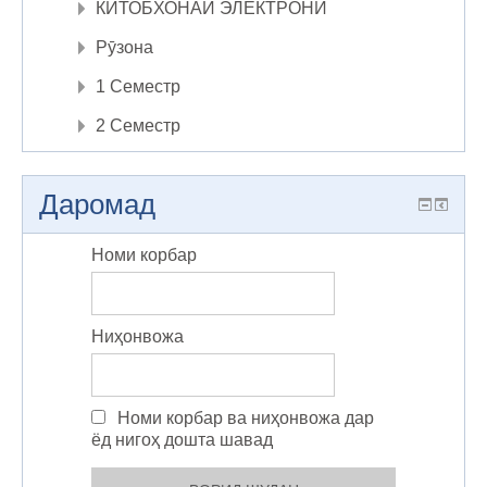
КИТОБХОНАИ ЭЛЕКТРОНӢ
Рӯзона
1 Семестр
2 Семестр
Даромад
Номи корбар
Ниҳонвожа
Номи корбар ва ниҳонвожа дар
ёд нигоҳ дошта шавад