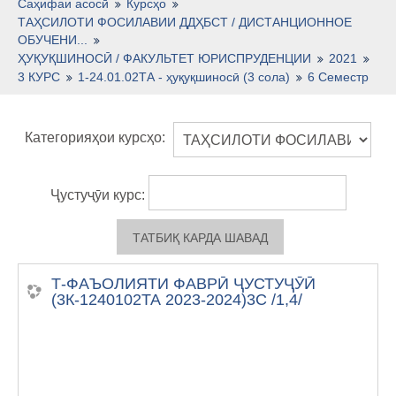
Тоҷикӣ ‎(tj)‎
Саҳифаи асосӣ
Курсҳо
ТАҲСИЛОТИ ФОСИЛАВИИ ДДҲБСТ / ДИСТАНЦИОННОЕ
ОБУЧЕНИ...
ҲУҚУҚШИНОСӢ / ФАКУЛЬТЕТ ЮРИСПРУДЕНЦИИ
2021
3 КУРС
1-24.01.02ТА - ҳуқуқшиносӣ (3 сола)
6 Семестр
Категорияҳои курсҳо:
Ҷустуҷӯи курс:
Т-ФАЪОЛИЯТИ ФАВРӢ ҶУСТУҶӮӢ
(3К-1240102ТА 2023-2024)3С /1,4/