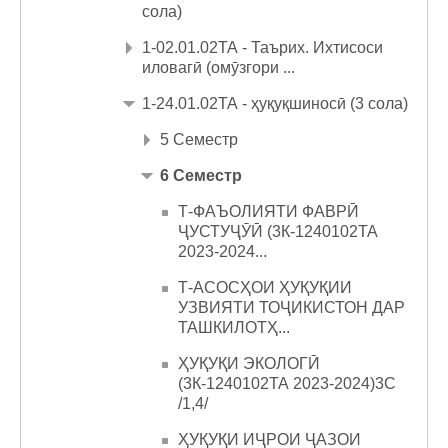
сола)
1-02.01.02ТА - Таърих. Ихтисоси
иловагӣ (омӯзгори ...
1-24.01.02ТА - ҳуқуқшиносӣ (3 сола)
5 Семестр
6 Семестр
Т-ФАЪОЛИЯТИ ФАВРӢ
ҶУСТУҶӮӢ (3К-1240102ТА
2023-2024...
Т-АСОСҲОИ ҲУҚУҚИИ
УЗВИЯТИ ТОҶИКИСТОН ДАР
ТАШКИЛОТҲ...
ҲУҚУҚИ ЭКОЛОГӢ
(3К-1240102ТА 2023-2024)3С
/1,4/
ҲУҚУҚИ ИҶРОИ ҶАЗОИ