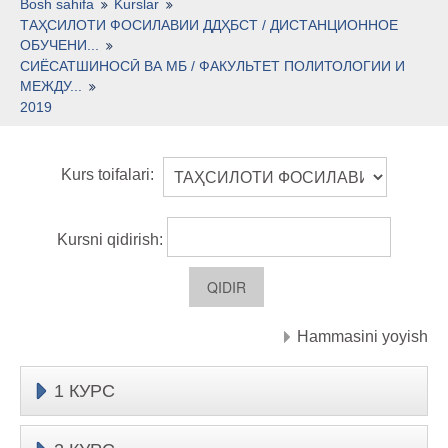
O'zbekcha ‎(uz)‎
Bosh sahifa
Kurslar
ТАҲСИЛОТИ ФОСИЛАВИИ ДДҲБСТ / ДИСТАНЦИОННОЕ
ОБУЧЕНИ...
СИЁСАТШИНОСӢ ВА МБ / ФАКУЛЬТЕТ ПОЛИТОЛОГИИ И
МЕЖДУ...
2019
Kurs toifalari:
Kursni qidirish:
Hammasini yoyish
1 КУРС