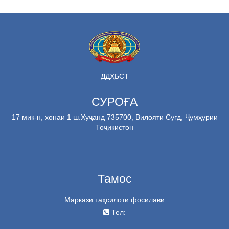
ДДҲБСТ
СУРОҒА
17 мик-н, хонаи 1 ш.Хуҷанд 735700, Вилояти Суғд, Ҷумҳурии
Тоҷикистон
Тамос
Маркази таҳсилоти фосилавӣ
Тел: