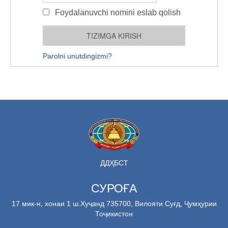
Foydalanuvchi nomini eslab qolish
Parolni unutdingizmi?
ДДҲБСТ
СУРОҒА
17 мик-н, хонаи 1 ш.Хуҷанд 735700, Вилояти Суғд, Ҷумҳурии
Тоҷикистон