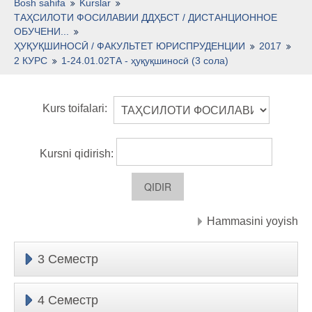
O'zbekcha ‎(uz)‎
Bosh sahifa
Kurslar
ТАҲСИЛОТИ ФОСИЛАВИИ ДДҲБСТ / ДИСТАНЦИОННОЕ
ОБУЧЕНИ...
ҲУҚУҚШИНОСӢ / ФАКУЛЬТЕТ ЮРИСПРУДЕНЦИИ
2017
2 КУРС
1-24.01.02ТА - ҳуқуқшиносӣ (3 сола)
Kurs toifalari:
Kursni qidirish:
Hammasini yoyish
3 Семестр
4 Семестр