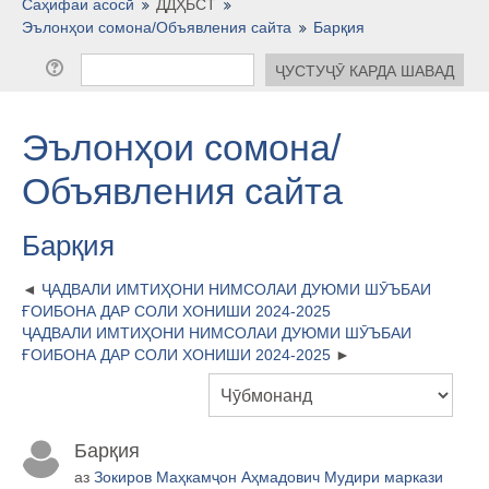
Тоҷикӣ ‎(tj)‎
Саҳифаи асосӣ
ДДҲБСТ
Эълонҳои сомона/Объявления сайта
Барқия
Эълонҳои сомона/
Объявления сайта
Барқия
ҶАДВАЛИ ИМТИҲОНИ НИМСОЛАИ ДУЮМИ ШӮЪБАИ
ҒОИБОНА ДАР СОЛИ ХОНИШИ 2024-2025
ҶАДВАЛИ ИМТИҲОНИ НИМСОЛАИ ДУЮМИ ШӮЪБАИ
ҒОИБОНА ДАР СОЛИ ХОНИШИ 2024-2025
Барқия
аз
Зокиров Маҳкамҷон Аҳмадович Мудири маркази