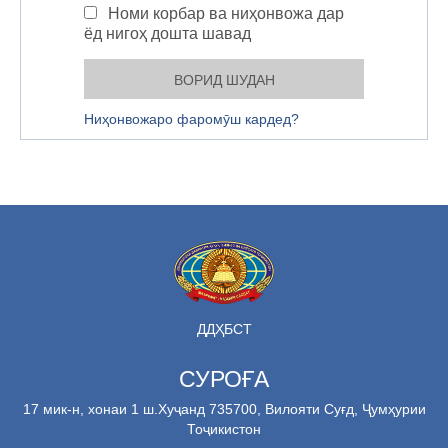
Номи корбар ва ниҳонвожа дар
ёд нигоҳ дошта шавад
Ниҳонвожаро фаромӯш кардед?
ДДҲБСТ
СУРОҒА
17 мик-н, хонаи 1 ш.Хуҷанд 735700, Вилояти Суғд, Ҷумҳурии
Тоҷикистон