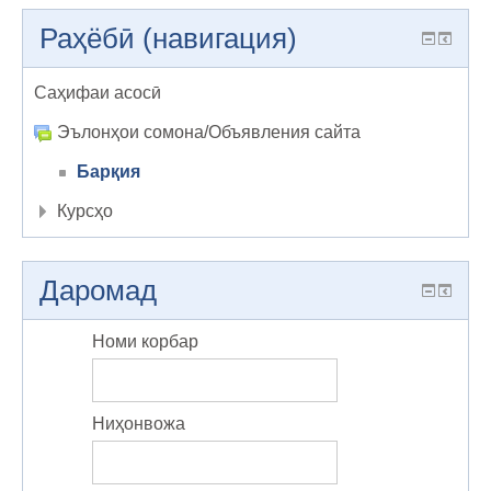
Раҳёбӣ (навигация)
Саҳифаи асосӣ
Эълонҳои сомона/Объявления сайта
Барқия
Курсҳо
Даромад
Номи корбар
Ниҳонвожа