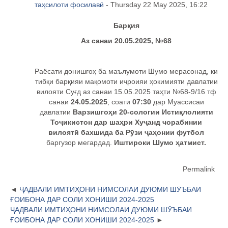
таҳсилоти фосилавӣ
- Thursday 22 May 2025, 16:22
Бар
қия
Аз санаи 20.05.2025, №68
Раёсати донишгоҳ ба маълумоти Шумо мерасонад, ки
тибқи барқияи мақомоти иҷроияи ҳокимияти давлатии
вилояти Суғд аз санаи 15.05.2025 таҳти №68-9/16 тф
санаи
24.05.2025
, соати
07:30
дар Муассисаи
давлатии
Варзишгоҳи 20-сологии Истиқлолияти
Тоҷикистон дар шаҳри Хуҷанд чорабинии
вилоятӣ бахшида ба Рӯзи ҷаҳонии футбол
баргузор мегардад.
Иштироки Шумо ҳатмист.
Permalink
ҶАДВАЛИ ИМТИҲОНИ НИМСОЛАИ ДУЮМИ ШӮЪБАИ
ҒОИБОНА ДАР СОЛИ ХОНИШИ 2024-2025
ҶАДВАЛИ ИМТИҲОНИ НИМСОЛАИ ДУЮМИ ШӮЪБАИ
ҒОИБОНА ДАР СОЛИ ХОНИШИ 2024-2025