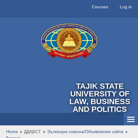
Courses
Log in
TAJIK STATE
UNIVERSITY OF
LAW, BUSINESS
AND POLITICS
English ‎(en)‎
Home
ДДҲБСТ
Эълонҳои сомона/Объявления сайта
Барқия