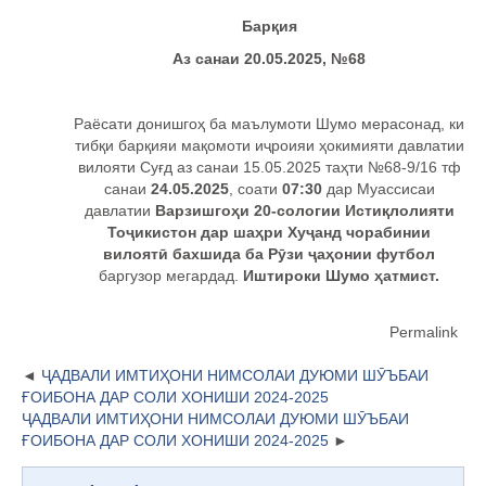
Бар
қия
Аз санаи 20.05.2025, №68
Раёсати донишгоҳ ба маълумоти Шумо мерасонад, ки
тибқи барқияи мақомоти иҷроияи ҳокимияти давлатии
вилояти Суғд аз санаи 15.05.2025 таҳти №68-9/16 тф
санаи
24.05.2025
, соати
07:30
дар Муассисаи
давлатии
Варзишгоҳи 20-сологии Истиқлолияти
Тоҷикистон дар шаҳри Хуҷанд чорабинии
вилоятӣ бахшида ба Рӯзи ҷаҳонии футбол
баргузор мегардад.
Иштироки Шумо ҳатмист.
Permalink
ҶАДВАЛИ ИМТИҲОНИ НИМСОЛАИ ДУЮМИ ШӮЪБАИ
ҒОИБОНА ДАР СОЛИ ХОНИШИ 2024-2025
ҶАДВАЛИ ИМТИҲОНИ НИМСОЛАИ ДУЮМИ ШӮЪБАИ
ҒОИБОНА ДАР СОЛИ ХОНИШИ 2024-2025