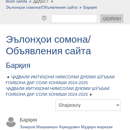
O'zbekcha ‎(uz)‎
Bosh sahifa
ДДҲБСТ
Эълонҳои сомона/Объявления сайта
Барқия
Эълонҳои сомона/
Объявления сайта
Барқия
ҶАДВАЛИ ИМТИҲОНИ НИМСОЛАИ ДУЮМИ ШӮЪБАИ
ҒОИБОНА ДАР СОЛИ ХОНИШИ 2024-2025
ҶАДВАЛИ ИМТИҲОНИ НИМСОЛАИ ДУЮМИ ШӮЪБАИ
ҒОИБОНА ДАР СОЛИ ХОНИШИ 2024-2025
Барқия
Зокиров Маҳкамҷон Аҳмадович Мудири маркази