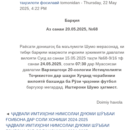
таҳсилоти фосилавӣ
tomonidan - Thursday, 22 May
2025, 4:22 PM
Бар
қия
Аз санаи 20.05.2025, №68
Раёсати донишгоҳ ба маълумоти Шумо мерасонад, ки
тибқи барқияи мақомоти иҷроияи ҳокимияти давлатии
вилояти Суғд аз санаи 15.05.2025 таҳти №68-9/16 тф
санаи
24.05.2025
, соати
07:30
дар Муассисаи
давлатии
Варзишгоҳи 20-сологии Истиқлолияти
Тоҷикистон дар шаҳри Хуҷанд чорабинии
вилоятӣ бахшида ба Рӯзи ҷаҳонии футбол
баргузор мегардад.
Иштироки Шумо ҳатмист.
Doimiy havola
ҶАДВАЛИ ИМТИҲОНИ НИМСОЛАИ ДУЮМИ ШӮЪБАИ
ҒОИБОНА ДАР СОЛИ ХОНИШИ 2024-2025
ҶАДВАЛИ ИМТИҲОНИ НИМСОЛАИ ДУЮМИ ШӮЪБАИ