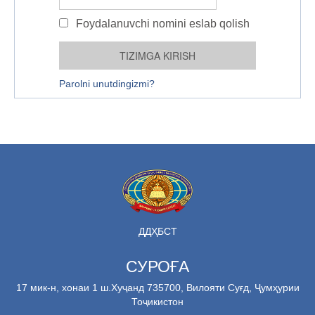
Foydalanuvchi nomini eslab qolish
Parolni unutdingizmi?
ДДҲБСТ
СУРОҒА
17 мик-н, хонаи 1 ш.Хуҷанд 735700, Вилояти Суғд, Ҷумҳурии
Тоҷикистон