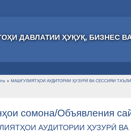
ОҲИ ДАВЛАТИИ ҲУҚУҚ, БИЗНЕС В
йта
МАШҒУЛИЯТҲОИ АУДИТОРИИ ҲУЗУРӢ ВА СЕССИЯИ ТАЪЛИМ
ҳои сомона/Объявления са
ЛИЯТҲОИ АУДИТОРИИ ҲУЗУРӢ ВА