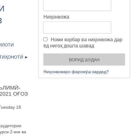
И
Ниҳонвожа
З
Номи корбар ва ниҳонвожа дар
ИЛОТИ
ёд нигоҳ дошта шавад
ТИҲОНОТӢ
Ниҳонвожаро фаромӯш кардед?
ЪЛИМӢ-
2021 ОҒОЗ
Tuesday 18
 аудитории
курси 2-юм ва