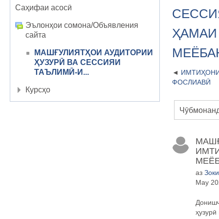
Саҳифаи асосӣ
СЕССИ
Эълонҳои сомона/Объявления
ҲАМАИ 
сайта
МЕЁБА
МАШҒУЛИЯТҲОИ АУДИТОРИИ
ҲУЗУРӢ ВА СЕССИЯИ
ТАЪЛИМӢ-И...
ИМТИҲОНИ
ФОСЛИАВӢ
Курсҳо
МАШҒ
ИМТИ
МЕЁБ
аз
Зоки
May 20
Дониш
ҳузурӣ