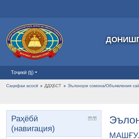
ДОНИШГ
Тоҷикӣ ‎(tj)‎
Саҳифаи асосӣ
ДДҲБСТ
Эълонҳои сомона/Объявления са
Раҳёбӣ
Эълон
(навигация)
МАШҒУ