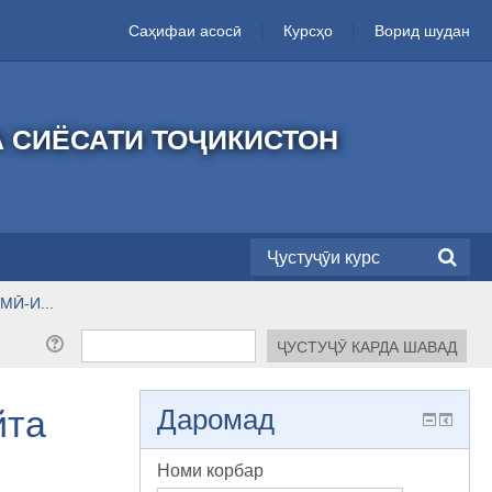
Саҳифаи асосӣ
Курсҳо
Ворид шудан
А СИЁСАТИ ТОҶИКИСТОН
Ӣ-И...
йта
Даромад
Номи корбар