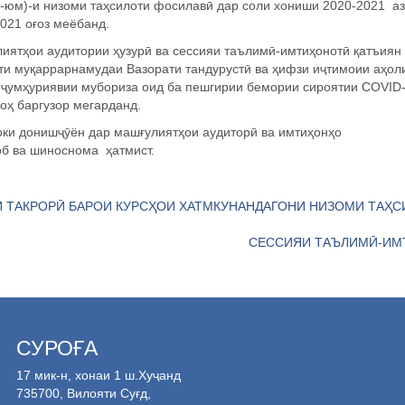
3-юм)-и
низоми таҳсилоти фосилавӣ дар соли хониши 2020-2021 аз
2021 оғоз меёбанд.
лият
ҳ
ои аудитории
ҳ
узур
ӣ
ва сессияи таълим
ӣ
-имти
ҳ
онот
ӣ
қ
атъиян
ти му
қ
аррарнамудаи Вазорати тандуруст
ӣ
ва
ҳ
ифзи и
ҷ
тимоии а
ҳ
ол
и
ҷ
ум
ҳ
уриявии мубориза оид ба пешгирии бемории сироятии COVID-
о
ҳ
баргузор мегарданд.
ки дониш
ҷӯ
ён дар маш
ғ
улият
ҳ
ои аудитор
ӣ
ва имти
ҳ
он
ҳ
о
об ва шиноснома
ҳ
атмист.
 ТАКРОРӢ БАРОИ КУРСҲОИ ХАТМКУНАНДАГОНИ НИЗОМИ ТАҲС
СЕССИЯИ ТАЪЛИМӢ-ИМ
СУРОҒА
17 мик-н, хонаи 1 ш.Хуҷанд
735700, Вилояти Суғд,