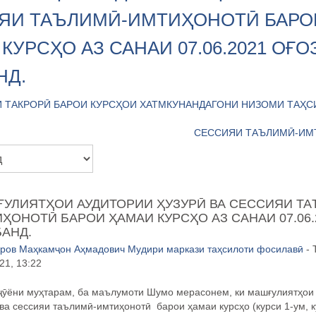
ЯИ ТАЪЛИМӢ-ИМТИҲОНОТӢ БАРО
КУРСҲО АЗ САНАИ 07.06.2021 ОҒО
НД.
 ТАКРОРӢ БАРОИ КУРСҲОИ ХАТМКУНАНДАГОНИ НИЗОМИ ТАҲС
СЕССИЯИ ТАЪЛИМӢ-ИМ
УЛИЯТҲОИ АУДИТОРИИ ҲУЗУРӢ ВА СЕССИЯИ ТА
ҲОНОТӢ БАРОИ ҲАМАИ КУРСҲО АЗ САНАИ 07.06.
АНД.
ров Маҳкамҷон Аҳмадович Мудири маркази таҳсилоти фосилавӣ
- 
21, 13:22
ҷӯ
ёни му
ҳ
тарам, ба маълумоти Шумо мерасонем, ки м
ашғулиятҳои
 ва сессияи таълимӣ-имтиҳонотӣ барои
ҳамаи курсҳо (курси 1-ум, 