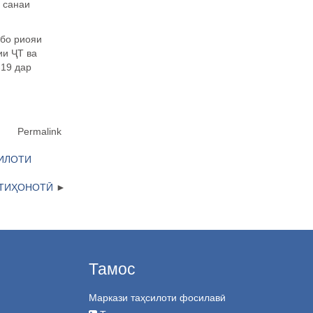
 санаи
 бо риояи
ии
Ҷ
Т ва
19 дар
Permalink
ИЛОТИ
ТИҲОНОТӢ
Тамос
Маркази таҳсилоти фосилавӣ