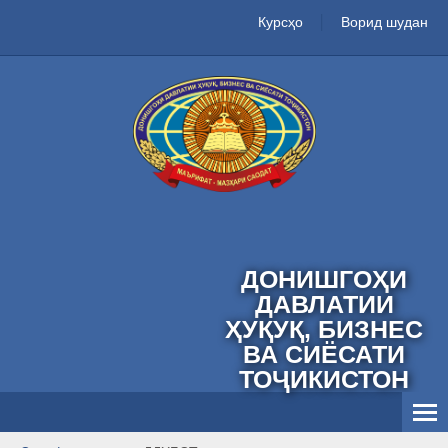
Курсҳо
Ворид шудан
ДОНИШГОҲИ
ДАВЛАТИИ
ҲУҚУҚ, БИЗНЕС
ВА СИЁСАТИ
ТОҶИКИСТОН