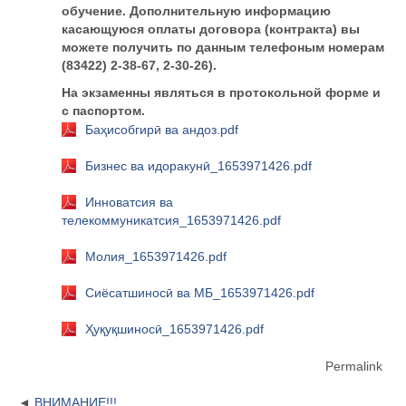
обучение. Дополнительную информацию
касающуюся оплаты договора (контракта) вы
можете получить по данным телефоным номерам
(83422) 2-38-67, 2-30-26).
На экзаменны являться в протокольной форме и
с паспортом.
Баҳисобгирӣ ва андоз.pdf
Бизнес ва идоракунӣ_1653971426.pdf
Инноватсия ва
телекоммуникатсия_1653971426.pdf
Молия_1653971426.pdf
Сиёсатшиносӣ ва МБ_1653971426.pdf
Ҳуқуқшиносӣ_1653971426.pdf
Permalink
ВНИМАНИЕ!!!