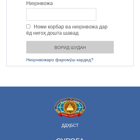
Ниҳонвожа
Номи корбар ва ниҳонвожа дар
ёд нигоҳ дошта шавад
Ниҳонвожаро фаромӯш кардед?
ДДҲБСТ