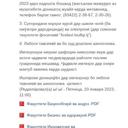
2023
қ
арз надошта бошанд (масъалаи мазкурро аз
му
ҳ
осиботи донишго
ҳ
муайя карда метавонед,
телефон барои тамос: (83422) 2-38-67, 2-30-26).
3. Супоридани кор
ҳ
ои курс
ӣ
дар шакли чоп
ӣ
(ба
ом
ӯ
згори дарсди
ҳ
анда) ва электрон
ӣ
(дар сомонаи
та
ҳ
силоти фосилав
ӣ
“fosilavi.tsulbp.tj”).
4. Либоси тавсияв
ӣ
ва бо худ доштани шиноснома.
Имти
ҳ
он
ҳ
ои
ниҳоии шифо
ҳии
нимсолаи якум
дар
асоси
ҷ
адвали тасди
қ
гардида раёсати таълим
гузаронида мешавад.
Ҷ
адвали имти
ҳ
он дар охири
мактуб замима карда шудааст.
Иштироки дониш
ҷӯ
ён дар имти
ҳ
он
ҳ
о бо либоси
тавсияв
ӣ
ва шиноснома
ҳ
атмист.
(Редактировал(а)
ы/ ы/
- Пятница, 20 января 2023,
11:00)
Факултети Баҳисобгирӣ ва андоз .PDF
Факултети Бизнес ва идоракунӣ.PDF
Факултети Инноватсия ва