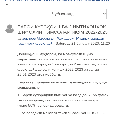
БАРОИ КУРСҲОИ 1 ВА 2 ИМТИҲОНҲОИ
ШИФОҲИИ НИМСОЛАИ ЯКУМ 2022-2023
аз
Зокиров Маҳкамҷон Аҳмадович Мудири маркази
таҳсилоти фосилавӣ
- Saturday 21 January 2023, 11:20
Донишҷӯёни муҳтарам, ба маълумоти Шумо
мерасонем, ки имтиҳони ниҳоии шифо
ҳии
нимсолаи
якум барои курсҳои 1 ва курсҳои 2 низоми таҳсилоти
фосилавӣ дар соли хониши 2022-2023 аз санаи
23.01.2023 оғоз меёбанд.
Барои супоридани имтиҳонот донишҷуёне роҳ дода
мешаванд, ки
1. Барои супоридани имти
ҳ
он
ҳ
о бояд дониш
ҷӯ
ҳ
амаи
тесту супориш
ҳ
о ва рейтинг
ҳ
оро бо холи гузариш
(яъне 50%) супорида бошанд.
2. Аз пардохти мабла
ғ
и та
ҳ
сили соли хониши 2022-