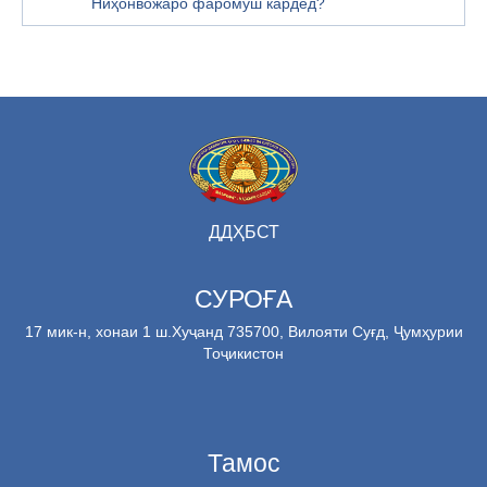
Ниҳонвожаро фаромӯш кардед?
ДДҲБСТ
СУРОҒА
17 мик-н, хонаи 1 ш.Хуҷанд 735700, Вилояти Суғд, Ҷумҳурии
Тоҷикистон
Тамос