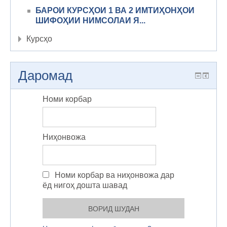
БАРОИ КУРСҲОИ 1 ВА 2 ИМТИҲОНҲОИ
ШИФОҲИИ НИМСОЛАИ Я...
Курсҳо
Даромад
Номи корбар
Ниҳонвожа
Номи корбар ва ниҳонвожа дар
ёд нигоҳ дошта шавад