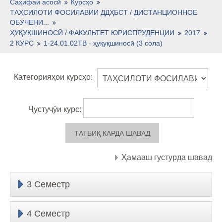
Тоҷикӣ ‎(tj)‎
Саҳифаи асосӣ
Курсҳо
ТАҲСИЛОТИ ФОСИЛАВИИ ДДҲБСТ / ДИСТАНЦИОННОЕ
ОБУЧЕНИ...
ҲУҚУҚШИНОСӢ / ФАКУЛЬТЕТ ЮРИСПРУДЕНЦИИ
2017
2 КУРС
1-24.01.02ТВ - ҳуқуқшиносӣ (3 сола)
Категорияҳои курсҳо:
Ҷустуҷӯи курс:
Ҳамааш густурда шавад
3 Семестр
4 Семестр