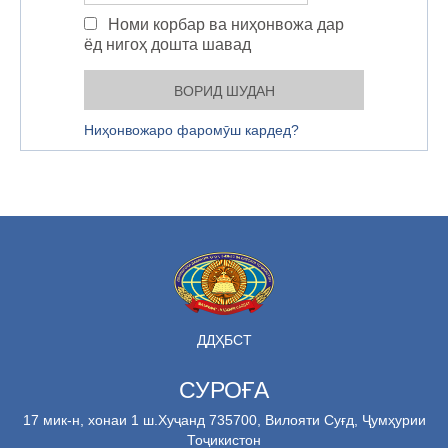
Номи корбар ва ниҳонвожа дар
ёд нигоҳ дошта шавад
Ниҳонвожаро фаромӯш кардед?
ДДҲБСТ
СУРОҒА
17 мик-н, хонаи 1 ш.Хуҷанд 735700, Вилояти Суғд, Ҷумҳурии
Тоҷикистон