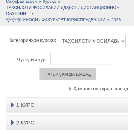
Тоҷикӣ ‎(tj)‎
Саҳифаи асосӣ
Курсҳо
ТАҲСИЛОТИ ФОСИЛАВИИ ДДҲБСТ / ДИСТАНЦИОННОЕ
ОБУЧЕНИ...
ҲУҚУҚШИНОСӢ / ФАКУЛЬТЕТ ЮРИСПРУДЕНЦИИ
2023
Категорияҳои курсҳо:
Ҷустуҷӯи курс:
Ҳамааш густурда шавад
1 КУРС
2 КУРС