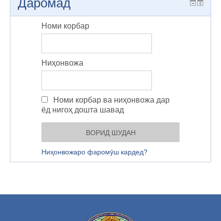
Даромад
Номи корбар
Ниҳонвожа
Номи корбар ва ниҳонвожа дар
ёд нигоҳ дошта шавад
Ниҳонвожаро фаромӯш кардед?