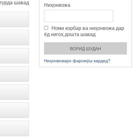
турда шавад
Ниҳонвожа
Номи корбар ва ниҳонвожа дар
ёд нигоҳ дошта шавад
Ниҳонвожаро фаромӯш кардед?