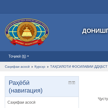
ДОНИШГ
Тоҷикӣ ‎(tj)‎
Саҳифаи асосӣ
Курсҳо
ТАҲСИЛОТИ ФОСИЛАВИИ ДДҲБСТ 
Раҳёбӣ
(навигация)
Ҷусту
Саҳифаи асосӣ