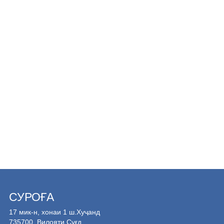
СУРОҒА
17 мик-н, хонаи 1 ш.Хуҷанд
735700, Вилояти Суғд,