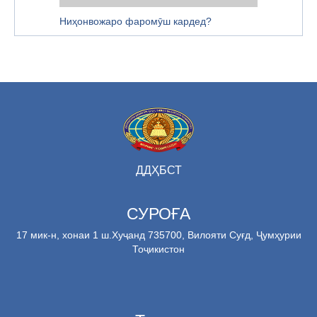
Ниҳонвожаро фаромӯш кардед?
ДДҲБСТ
СУРОҒА
17 мик-н, хонаи 1 ш.Хуҷанд 735700, Вилояти Суғд, Ҷумҳурии
Тоҷикистон