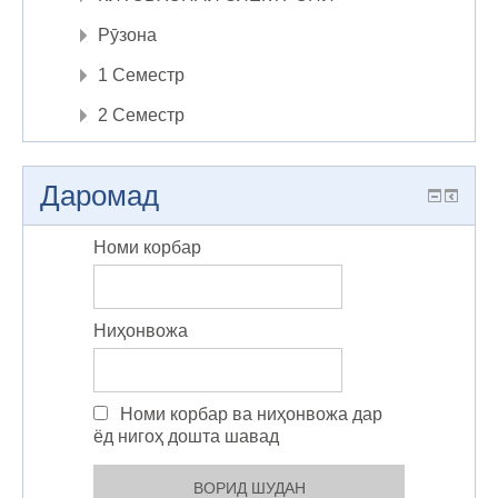
Рӯзона
1 Семестр
2 Семестр
Даромад
Номи корбар
Ниҳонвожа
Номи корбар ва ниҳонвожа дар
ёд нигоҳ дошта шавад