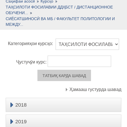
Тоҷикӣ ‎(tj)‎
Саҳифаи асосӣ
Курсҳо
ТАҲСИЛОТИ ФОСИЛАВИИ ДДҲБСТ / ДИСТАНЦИОННОЕ
ОБУЧЕНИ...
СИЁСАТШИНОСӢ ВА МБ / ФАКУЛЬТЕТ ПОЛИТОЛОГИИ И
МЕЖДУ...
Категорияҳои курсҳо:
Ҷустуҷӯи курс:
Ҳамааш густурда шавад
2018
2019