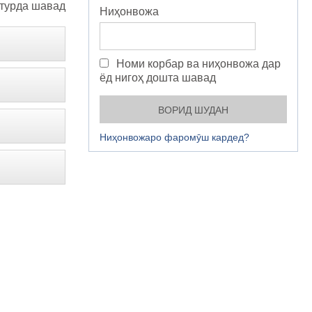
турда шавад
Ниҳонвожа
Номи корбар ва ниҳонвожа дар
ёд нигоҳ дошта шавад
Ниҳонвожаро фаромӯш кардед?