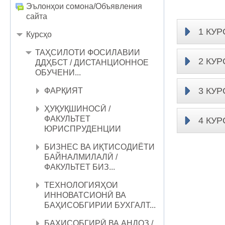
Эълонҳои сомона/Объявления
сайта
1 КУР
Курсҳо
ТАҲСИЛОТИ ФОСИЛАВИИ
2 КУР
ДДҲБСТ / ДИСТАНЦИОННОЕ
ОБУЧЕНИ...
3 КУР
ФАРҚИЯТ
ҲУҚУҚШИНОСӢ /
ФАКУЛЬТЕТ
4 КУР
ЮРИСПРУДЕНЦИИ
БИЗНЕС ВА ИҚТИСОДИЁТИ
БАЙНАЛМИЛАЛӢ /
ФАКУЛЬТЕТ БИЗ...
ТЕХНОЛОГИЯҲОИ
ИННОВАТСИОНӢ ВА
БАҲИСОБГИРИИ БУХГАЛТ...
БАҲИСОБГИРӢ ВА АНДОЗ /