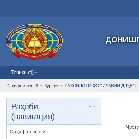
ДОНИШГ
Тоҷикӣ ‎(tj)‎
Саҳифаи асосӣ
Курсҳо
ТАҲСИЛОТИ ФОСИЛАВИИ ДДҲБСТ 
Раҳёбӣ
(навигация)
Ҷусту
Саҳифаи асосӣ