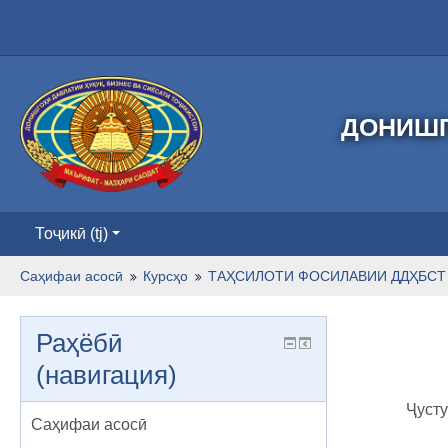
ДОНИШГ
Тоҷикӣ ‎(tj)‎
Саҳифаи асосӣ
Курсҳо
ТАҲСИЛОТИ ФОСИЛАВИИ ДДҲБСТ 
Раҳёбӣ
(навигация)
Ҷусту
Саҳифаи асосӣ