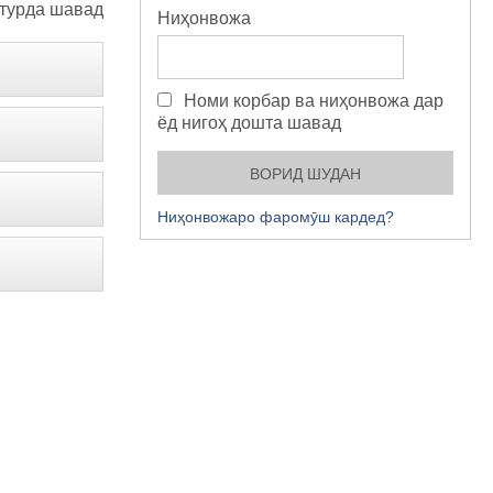
турда шавад
Ниҳонвожа
Номи корбар ва ниҳонвожа дар
ёд нигоҳ дошта шавад
Ниҳонвожаро фаромӯш кардед?