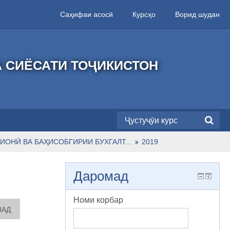
Саҳифаи асосӣ
Курсҳо
Ворид шудан
А СИЁСАТИ ТОҶИКИСТОН
ОНӢ ВА БАҲИСОБГИРИИ БУХГАЛТ...
2019
Даромад
Номи корбар