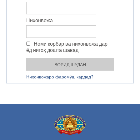
Ниҳонвожа
Номи корбар ва ниҳонвожа дар
ёд нигоҳ дошта шавад
Ниҳонвожаро фаромӯш кардед?