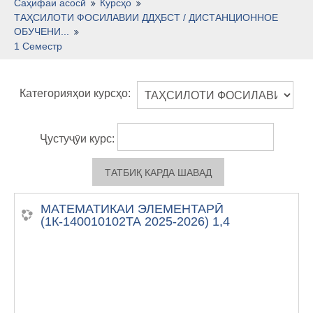
Тоҷикӣ ‎(tj)‎
Саҳифаи асосӣ
Курсҳо
ТАҲСИЛОТИ ФОСИЛАВИИ ДДҲБСТ / ДИСТАНЦИОННОЕ
ОБУЧЕНИ...
1 Семестр
Категорияҳои курсҳо:
Ҷустуҷӯи курс:
МАТЕМАТИКАИ ЭЛЕМЕНТАРӢ
(1К-140010102ТА 2025-2026) 1,4