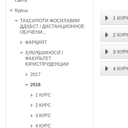
сайта
Курсы
1 КУР
ТАҲСИЛОТИ ФОСИЛАВИИ
ДДҲБСТ / ДИСТАНЦИОННОЕ
ОБУЧЕНИ...
2 КУР
ФАРҚИЯТ
3 КУР
ҲУҚУҚШИНОСӢ /
ФАКУЛЬТЕТ
ЮРИСПРУДЕНЦИИ
4 КУР
2017
2018
1 КУРС
2 КУРС
3 КУРС
4 КУРС