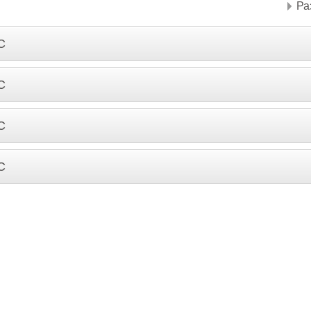
Ра
С
С
С
С