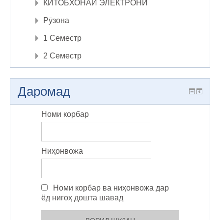
КИТОБХОНАИ ЭЛЕКТРОНӢ
Рӯзона
1 Семестр
2 Семестр
Даромад
Номи корбар
Ниҳонвожа
Номи корбар ва ниҳонвожа дар
ёд нигоҳ дошта шавад