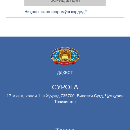
Ниҳонвожаро фаромӯш кардед?
ДДҲБСТ
СУРОҒА
17 мик-н, хонаи 1 ш.Хуҷанд 735700, Вилояти Суғд, Ҷумҳурии
Тоҷикистон