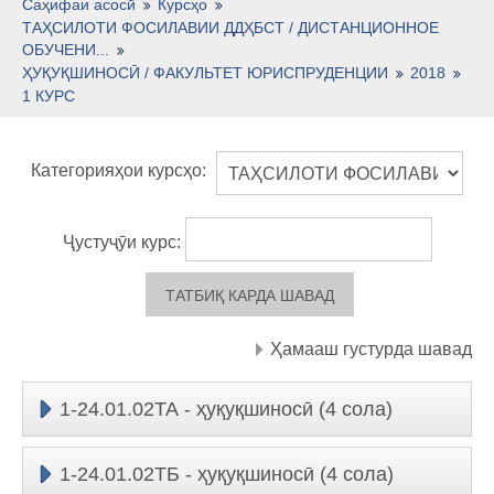
Тоҷикӣ ‎(tj)‎
Саҳифаи асосӣ
Курсҳо
ТАҲСИЛОТИ ФОСИЛАВИИ ДДҲБСТ / ДИСТАНЦИОННОЕ
ОБУЧЕНИ...
ҲУҚУҚШИНОСӢ / ФАКУЛЬТЕТ ЮРИСПРУДЕНЦИИ
2018
1 КУРС
Категорияҳои курсҳо:
Ҷустуҷӯи курс:
Ҳамааш густурда шавад
1-24.01.02ТА - ҳуқуқшиносӣ (4 сола)
1-24.01.02ТБ - ҳуқуқшиносӣ (4 сола)