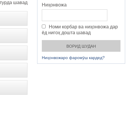
турда шавад
Ниҳонвожа
Номи корбар ва ниҳонвожа дар
ёд нигоҳ дошта шавад
Ниҳонвожаро фаромӯш кардед?