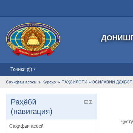
ДОНИШГ
Тоҷикӣ ‎(tj)‎
Саҳифаи асосӣ
Курсҳо
ТАҲСИЛОТИ ФОСИЛАВИИ ДДҲБСТ 
Раҳёбӣ
(навигация)
Ҷусту
Саҳифаи асосӣ