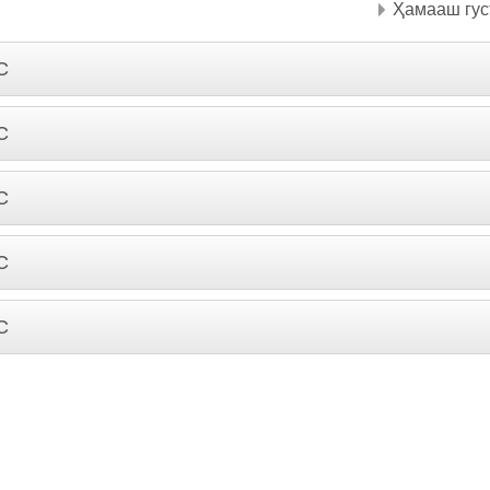
Ҳамааш гус
С
С
С
С
С