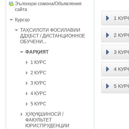
Эълонҳои сомона/Объявления
сайта
1 КУР
Курсҳо
ТАҲСИЛОТИ ФОСИЛАВИИ
2 КУР
ДДҲБСТ / ДИСТАНЦИОННОЕ
ОБУЧЕНИ...
3 КУР
ФАРҚИЯТ
1 КУРС
4 КУР
2 КУРС
3 КУРС
5 КУР
4 КУРС
5 КУРС
ҲУҚУҚШИНОСӢ /
ФАКУЛЬТЕТ
ЮРИСПРУДЕНЦИИ