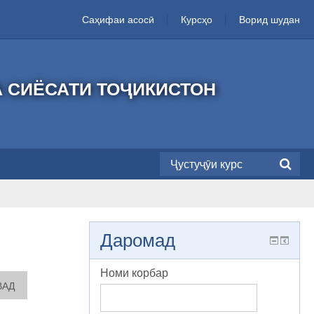
Саҳифаи асосӣ
Курсҳо
Ворид шудан
А СИЁСАТИ ТОҶИКИСТОН
Даромад
Номи корбар