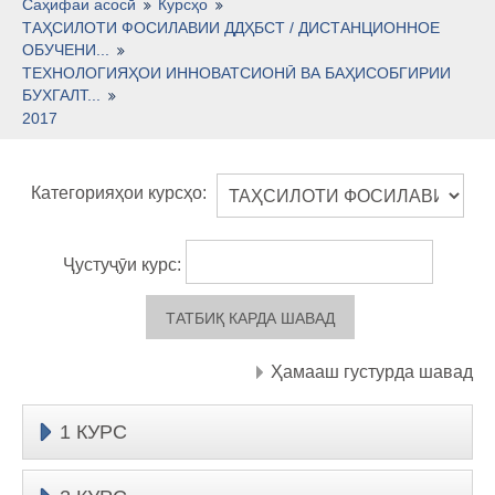
Тоҷикӣ ‎(tj)‎
Саҳифаи асосӣ
Курсҳо
ТАҲСИЛОТИ ФОСИЛАВИИ ДДҲБСТ / ДИСТАНЦИОННОЕ
ОБУЧЕНИ...
ТЕХНОЛОГИЯҲОИ ИННОВАТСИОНӢ ВА БАҲИСОБГИРИИ
БУХГАЛТ...
2017
Категорияҳои курсҳо:
Ҷустуҷӯи курс:
Ҳамааш густурда шавад
1 КУРС