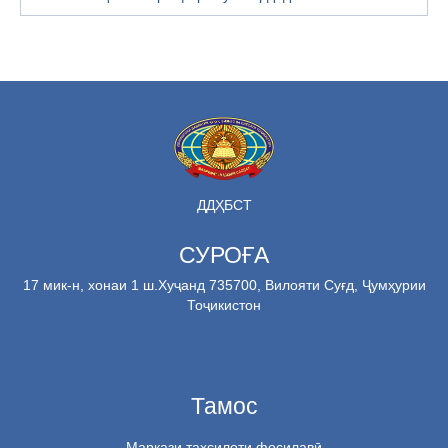
ДДҲБСТ
СУРОҒА
17 мик-н, хонаи 1 ш.Хуҷанд 735700, Вилояти Суғд, Ҷумҳурии
Тоҷикистон
Тамос
Маркази таҳсилоти фосилавӣ