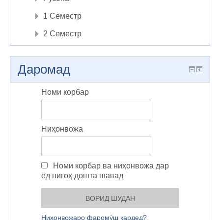
1 Семестр
2 Семестр
Даромад
Номи корбар
Ниҳонвожа
Номи корбар ва ниҳонвожа дар
ёд нигоҳ дошта шавад
Ниҳонвожаро фаромӯш кардед?