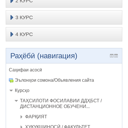
2 КУРС
3 КУРС
4 КУРС
Раҳёбӣ (навигация)
Саҳифаи асосӣ
Эълонҳои сомона/Объявления сайта
Курсҳо
ТАҲСИЛОТИ ФОСИЛАВИИ ДДҲБСТ /
ДИСТАНЦИОННОЕ ОБУЧЕНИ...
ФАРҚИЯТ
ҲУҚУҚШИНОСӢ / ФАКУЛЬТЕТ