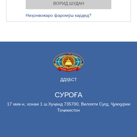
Ниҳонвожаро фаромӯш кардед?
ДДҲБСТ
СУРОҒА
17 мик-н, хонаи 1 ш.Хуҷанд 735700, Вилояти Суғд, Ҷумҳурии
Тоҷикистон