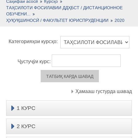
Тоҷикӣ ‎(tj)‎
Саҳифаи асосӣ
Курсҳо
ТАҲСИЛОТИ ФОСИЛАВИИ ДДҲБСТ / ДИСТАНЦИОННОЕ
ОБУЧЕНИ...
ҲУҚУҚШИНОСӢ / ФАКУЛЬТЕТ ЮРИСПРУДЕНЦИИ
2020
Категорияҳои курсҳо:
Ҷустуҷӯи курс:
Ҳамааш густурда шавад
1 КУРС
2 КУРС