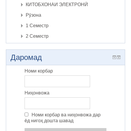
КИТОБХОНАИ ЭЛЕКТРОНӢ
Рӯзона
1 Семестр
2 Семестр
Даромад
Номи корбар
Ниҳонвожа
Номи корбар ва ниҳонвожа дар
ёд нигоҳ дошта шавад