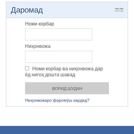
Даромад
Номи корбар
Ниҳонвожа
Номи корбар ва ниҳонвожа дар
ёд нигоҳ дошта шавад
Ниҳонвожаро фаромӯш кардед?