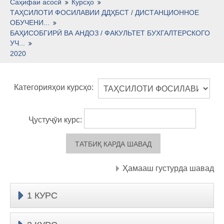
Тоҷикӣ ‎(tj)‎
Саҳифаи асосӣ
Курсҳо
ТАҲСИЛОТИ ФОСИЛАВИИ ДДҲБСТ / ДИСТАНЦИОННОЕ
ОБУЧЕНИ...
БАҲИСОБГИРӢ ВА АНДОЗ / ФАКУЛЬТЕТ БУХГАЛТЕРСКОГО
УЧ...
2020
Категорияҳои курсҳо:
Ҷустуҷӯи курс:
Ҳамааш густурда шавад
1 КУРС