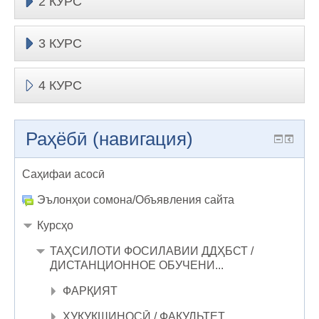
2 КУРС
3 КУРС
4 КУРС
Раҳёбӣ (навигация)
Саҳифаи асосӣ
Эълонҳои сомона/Объявления сайта
Курсҳо
ТАҲСИЛОТИ ФОСИЛАВИИ ДДҲБСТ /
ДИСТАНЦИОННОЕ ОБУЧЕНИ...
ФАРҚИЯТ
ҲУҚУҚШИНОСӢ / ФАКУЛЬТЕТ