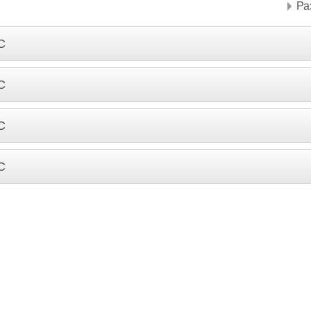
Ра
С
С
С
С