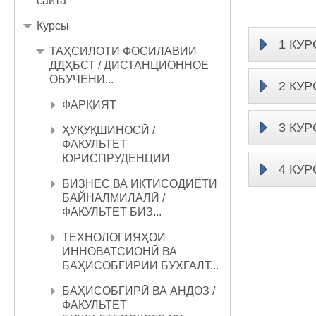
сайта
Курсы
1 КУР
ТАҲСИЛОТИ ФОСИЛАВИИ
ДДҲБСТ / ДИСТАНЦИОННОЕ
ОБУЧЕНИ...
2 КУР
ФАРҚИЯТ
3 КУР
ҲУҚУҚШИНОСӢ /
ФАКУЛЬТЕТ
ЮРИСПРУДЕНЦИИ
4 КУР
БИЗНЕС ВА ИҚТИСОДИЁТИ
БАЙНАЛМИЛАЛӢ /
ФАКУЛЬТЕТ БИЗ...
ТЕХНОЛОГИЯҲОИ
ИННОВАТСИОНӢ ВА
БАҲИСОБГИРИИ БУХГАЛТ...
БАҲИСОБГИРӢ ВА АНДОЗ /
ФАКУЛЬТЕТ