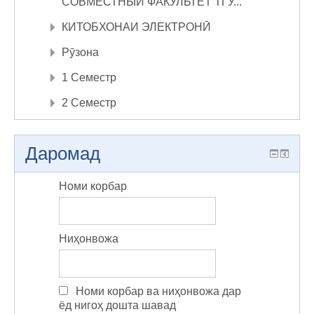
СОВМЕСТНЫЙ ФАКУЛЬТЕТ ТГУ...
КИТОБХОНАИ ЭЛЕКТРОНӢ
Рӯзона
1 Семестр
2 Семестр
Даромад
Номи корбар
Ниҳонвожа
Номи корбар ва ниҳонвожа дар
ёд нигоҳ дошта шавад