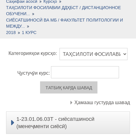
Тоҷикӣ ‎(tj)‎
Саҳифаи асосӣ
Курсҳо
ТАҲСИЛОТИ ФОСИЛАВИИ ДДҲБСТ / ДИСТАНЦИОННОЕ
ОБУЧЕНИ...
СИЁСАТШИНОСӢ ВА МБ / ФАКУЛЬТЕТ ПОЛИТОЛОГИИ И
МЕЖДУ...
2018
1 КУРС
Категорияҳои курсҳо:
Ҷустуҷӯи курс:
Ҳамааш густурда шавад
1-23.01.06.03Т - сиёсатшиносӣ
(менеҷменти сиёсӣ)