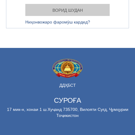
Ниҳонвожаро фаромӯш кардед?
ДДҲБСТ
СУРОҒА
17 мик-н, хонаи 1 ш.Хуҷанд 735700, Вилояти Суғд, Ҷумҳурии
Тоҷикистон