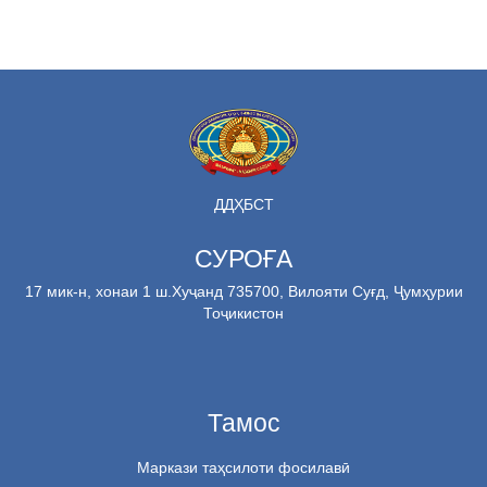
ДДҲБСТ
СУРОҒА
17 мик-н, хонаи 1 ш.Хуҷанд 735700, Вилояти Суғд, Ҷумҳурии
Тоҷикистон
Тамос
Маркази таҳсилоти фосилавӣ