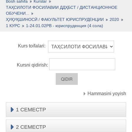
O'zbekcha ‎(uz)‎
Bosh sahifa
Kurslar
ТАҲСИЛОТИ ФОСИЛАВИИ ДДҲБСТ / ДИСТАНЦИОННОЕ
ОБУЧЕНИ...
ҲУҚУҚШИНОСӢ / ФАКУЛЬТЕТ ЮРИСПРУДЕНЦИИ
2020
1 КУРС
1-24.01.02РВ - юриспруденция (4 сола)
Kurs toifalari:
Kursni qidirish:
Hammasini yoyish
1 СЕМЕСТР
2 СЕМЕСТР