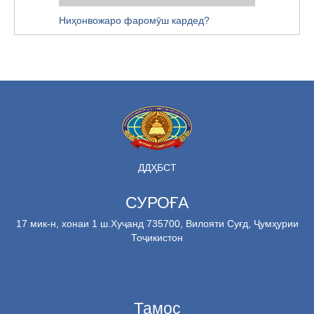
Ниҳонвожаро фаромӯш кардед?
ДДҲБСТ
СУРОҒА
17 мик-н, хонаи 1 ш.Хуҷанд 735700, Вилояти Суғд, Ҷумҳурии
Тоҷикистон
Тамос