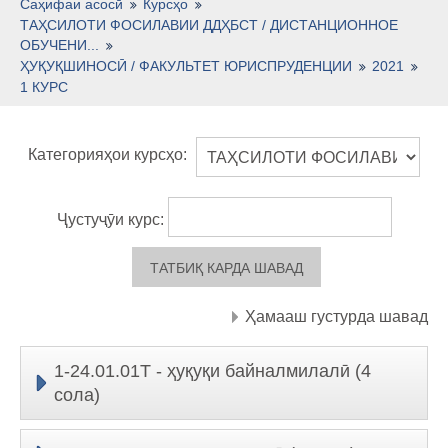
Тоҷикӣ ‎(tj)‎
Саҳифаи асосӣ
Курсҳо
ТАҲСИЛОТИ ФОСИЛАВИИ ДДҲБСТ / ДИСТАНЦИОННОЕ
ОБУЧЕНИ...
ҲУҚУҚШИНОСӢ / ФАКУЛЬТЕТ ЮРИСПРУДЕНЦИИ
2021
1 КУРС
Категорияҳои курсҳо:
Ҷустуҷӯи курс:
Ҳамааш густурда шавад
1-24.01.01Т - ҳуқуқи байналмилалӣ (4
сола)