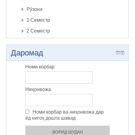
Рӯзона
1 Семестр
2 Семестр
Даромад
Номи корбар
Ниҳонвожа
Номи корбар ва ниҳонвожа дар
ёд нигоҳ дошта шавад