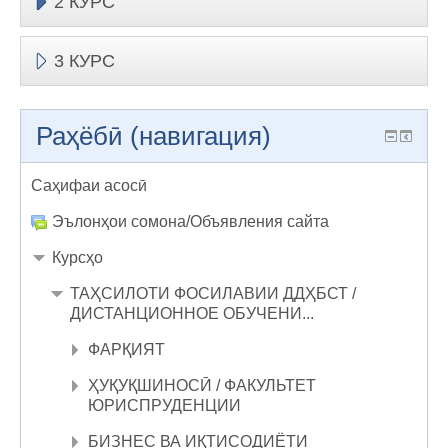
2 КУРС
3 КУРС
Раҳёбӣ (навигация)
Саҳифаи асосӣ
Эълонҳои сомона/Объявления сайта
Курсҳо
ТАҲСИЛОТИ ФОСИЛАВИИ ДДҲБСТ /
ДИСТАНЦИОННОЕ ОБУЧЕНИ...
ФАРҚИЯТ
ҲУҚУҚШИНОСӢ / ФАКУЛЬТЕТ
ЮРИСПРУДЕНЦИИ
БИЗНЕС ВА ИҚТИСОДИЁТИ