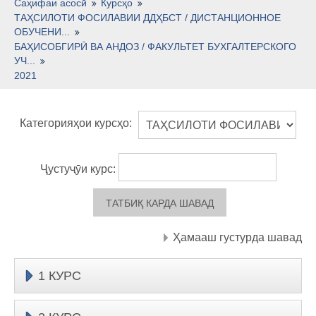
Тоҷикӣ ‎(tj)‎
Саҳифаи асосӣ
Курсҳо
ТАҲСИЛОТИ ФОСИЛАВИИ ДДҲБСТ / ДИСТАНЦИОННОЕ
ОБУЧЕНИ...
БАҲИСОБГИРӢ ВА АНДОЗ / ФАКУЛЬТЕТ БУХГАЛТЕРСКОГО
УЧ...
2021
Категорияҳои курсҳо:
Ҷустуҷӯи курс:
Ҳамааш густурда шавад
1 КУРС