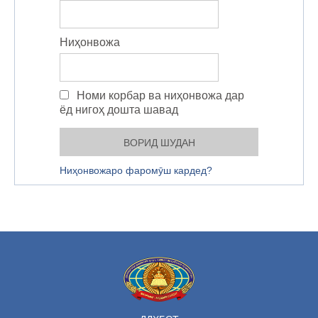
Ниҳонвожа
Номи корбар ва ниҳонвожа дар
ёд нигоҳ дошта шавад
Ниҳонвожаро фаромӯш кардед?