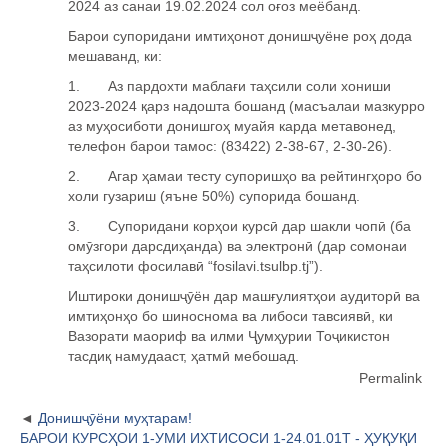
2024 аз санаи 19.02.2024 сол о
ғ
оз меёбанд.
Барои супоридани имтиҳонот донишҷуёне роҳ дода
мешаванд, ки:
1. Аз пардохти маблағи таҳсили соли хониши
2023-2024
қарз надошта бошанд (масъалаи мазкурро
аз муҳосиботи донишгоҳ
муайя карда метавонед,
телефон барои тамос: (83422) 2-38-67, 2-30-26).
2.
Агар ҳамаи тесту супоришҳо ва рейтингҳоро бо
холи гузариш (яъне 50%) супорида бошанд.
3.
Супоридани корҳои курсӣ
дар шакли чопӣ
(ба
омӯзгори дарсдиҳанда) ва электронӣ
(дар сомонаи
таҳсилоти фосилавӣ
“
fosilavi
.
tsulbp
.
tj
”).
Иштироки дониш
ҷӯ
ён дар маш
ғ
улият
ҳ
ои аудитор
ӣ
ва
имти
ҳ
он
ҳ
о бо шиноснома ва либоси тавсияв
ӣ
, ки
Вазорати маориф ва илми
Ҷ
ум
ҳ
урии То
ҷ
икистон
тасди
қ
намудааст,
ҳ
атм
ӣ
мебошад.
Permalink
Донишҷӯёни муҳтарам!
БАРОИ КУРСҲОИ 1-УМИ ИХТИСОСИ 1-24.01.01Т - ҲУҚУҚИ