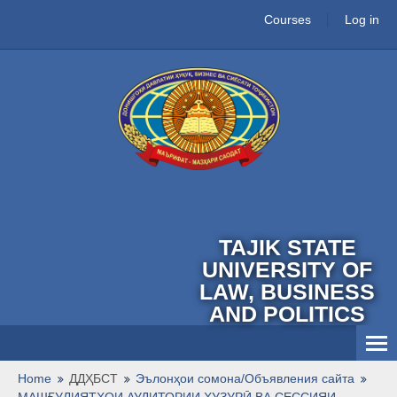
Courses
Log in
TAJIK STATE
UNIVERSITY OF
LAW, BUSINESS
AND POLITICS
English ‎(en)‎
Home
ДДҲБСТ
Эълонҳои сомона/Объявления сайта
МАШҒУЛИЯТҲОИ АУДИТОРИИ ҲУЗУРӢ ВА СЕССИЯИ