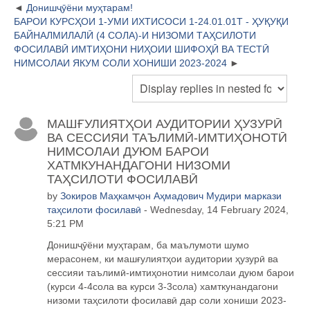
Донишҷӯёни муҳтарам!
БАРОИ КУРСҲОИ 1-УМИ ИХТИСОСИ 1-24.01.01Т - ҲУҚУҚИ
БАЙНАЛМИЛАЛӢ (4 СОЛА)-И НИЗОМИ ТАҲСИЛОТИ
ФОСИЛАВӢ ИМТИҲОНИ НИҲОИИ ШИФОҲӢ ВА ТЕСТӢ
НИМСОЛАИ ЯКУМ СОЛИ ХОНИШИ 2023-2024
МАШҒУЛИЯТҲОИ АУДИТОРИИ ҲУЗУРӢ
ВА СЕССИЯИ ТАЪЛИМӢ-ИМТИҲОНОТӢ
НИМСОЛАИ ДУЮМ БАРОИ
ХАТМКУНАНДАГОНИ НИЗОМИ
ТАҲСИЛОТИ ФОСИЛАВӢ
by
Зокиров Маҳкамҷон Аҳмадович Мудири маркази
таҳсилоти фосилавӣ
- Wednesday, 14 February 2024,
5:21 PM
Дониш
ҷӯ
ёни му
ҳ
тарам, ба маълумоти шумо
мерасонем, ки маш
ғ
улият
ҳ
ои аудитории
ҳ
узур
ӣ
ва
сессияи таълим
ӣ
-имти
ҳ
онотии нимсолаи дуюм барои
(курси 4-4сола ва курси 3-3сола) хамткунандагони
низоми та
ҳ
силоти фосилав
ӣ
дар соли хониши 2023-