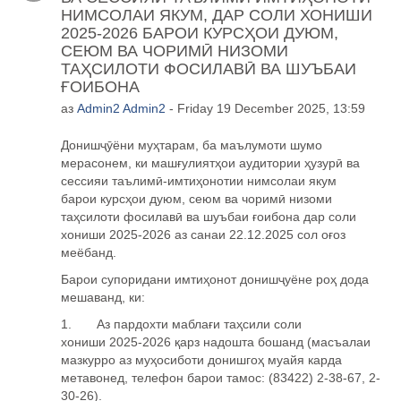
НИМСОЛАИ ЯКУМ, ДАР СОЛИ ХОНИШИ
2025-2026 БАРОИ КУРСҲОИ ДУЮМ,
СЕЮМ ВА ЧОРИМӢ НИЗОМИ
ТАҲСИЛОТИ ФОСИЛАВӢ ВА ШУЪБАИ
ҒОИБОНА
аз
Admin2 Admin2
- Friday 19 December 2025, 13:59
Дониш
ҷӯ
ёни му
ҳ
тарам, ба маълумоти шумо
мерасонем, ки маш
ғ
улият
ҳ
ои аудитории
ҳ
узур
ӣ
ва
сессияи таълим
ӣ
-имти
ҳ
онотии нимсолаи якум
барои
курс
ҳои дуюм, сеюм ва чоримӣ
низоми
таҳсилоти фосилавӣ ва шуъбаи ғоибона
дар соли
хониши 2025-2026 аз санаи 22.12.2025 сол о
ғ
оз
меёбанд.
Барои супоридани имтиҳонот донишҷуёне роҳ дода
мешаванд, ки:
1. Аз пардохти маблағи таҳсили соли
хониши
2025
-202
6
қарз надошта бошанд (масъалаи
мазкурро аз муҳосиботи донишгоҳ
муайя карда
метавонед, телефон барои тамос: (83422) 2-38-67, 2-
30-26).