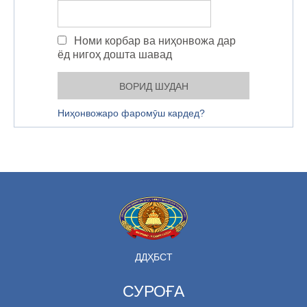
Номи корбар ва ниҳонвожа дар
ёд нигоҳ дошта шавад
Ниҳонвожаро фаромӯш кардед?
ДДҲБСТ
СУРОҒА