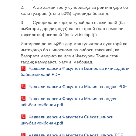
2.
Агар ҳамаи тесту супоришҳо ва рейтингҳоро бо
холи гузариш (яъне 50%) супорида бошанд.
3.
Супоридани корҳои курсӣ
дар шакли чопӣ
(ба
омӯзгори дарсдиҳанда) ва электронӣ
(дар сомонаи
таҳсилоти фосилавӣ
“
fosilavi
.
tsulbp
.
tj
”).
Иштироки дониш
ҷӯ
ён дар маш
ғ
улият
ҳ
ои аудитор
ӣ
ва
имти
ҳ
он
ҳ
о бо шиноснома ва либоси тавсияв
ӣ
, ки
Вазорати маориф ва илми
Ҷ
ум
ҳ
урии То
ҷ
икистон
тасди
қ
намудааст,
ҳ
атм
ӣ
мебошад.
Ҷадвали дарсии Факултети Бизнес ва иқтисодиёти
байналмилалӣ.PDF
Ҷадвали дарсии Факултети Молия ва андоз .PDF
Ҷадвали дарсии Факултети Молия ва андоз
шӯъбаи ғоибонаи.pdf
Ҷадвали дарсии Факултети Сиёсатшиносӣ
шӯъбаи ғоибонаи.pdf
Ҷадвали дарсии Факултети Сиёсатшиносӣ.PDF