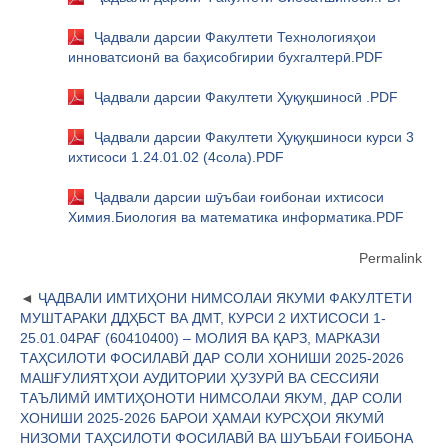
Ҷадвали дарсии Факултети Технологияҳои
инноватсионӣ ва баҳисобгирии бухгалтерӣ.PDF
Ҷадвали дарсии Факултети Ҳуқуқшиносӣ .PDF
Ҷадвали дарсии Факултети Ҳуқуқшиноси курси 3
ихтисоси 1.24.01.02 (4сола).PDF
Ҷадвали дарсии шӯъбаи ғоибонаи ихтисоси
Химия.Биология ва математика информатика.PDF
Permalink
ҶАДВАЛИ ИМТИҲОНИ НИМСОЛАИ ЯКУМИ ФАКУЛТЕТИ
МУШТАРАКИ ДДҲБСТ ВА ДМТ, КУРСИ 2 ИХТИСОСИ 1-
25.01.04РАҒ (60410400) – МОЛИЯ ВА ҚАРЗ, МАРКАЗИ
ТАҲСИЛОТИ ФОСИЛАВӢ ДАР СОЛИ ХОНИШИ 2025-2026
МАШҒУЛИЯТҲОИ АУДИТОРИИ ҲУЗУРӢ ВА СЕССИЯИ
ТАЪЛИМӢ ИМТИҲОНОТИ НИМСОЛАИ ЯКУМ, ДАР СОЛИ
ХОНИШИ 2025-2026 БАРОИ ҲАМАИ КУРСҲОИ ЯКУМӢ
НИЗОМИ ТАҲСИЛОТИ ФОСИЛАВӢ ВА ШУЪБАИ ҒОИБОНА