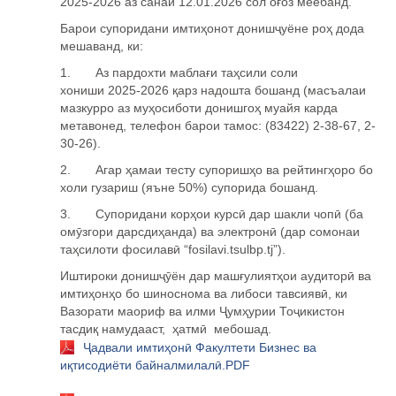
2025-2026 аз санаи 12.01.2026 сол о
ғ
оз меёбанд.
Барои супоридани имтиҳонот донишҷуёне роҳ дода
мешаванд, ки:
1. Аз пардохти маблағи таҳсили соли
хониши
2025
-
2026
қарз надошта бошанд (масъалаи
мазкурро аз муҳосиботи донишгоҳ
муайя карда
метавонед, телефон барои тамос: (83422) 2-38-67, 2-
30-26).
2.
Агар ҳамаи тесту супоришҳо ва рейтингҳоро бо
холи гузариш (яъне 50%) супорида бошанд.
3.
Супоридани корҳои курсӣ
дар шакли чопӣ
(ба
омӯзгори дарсдиҳанда) ва электронӣ
(дар сомонаи
таҳсилоти фосилавӣ
“
fosilavi
.
tsulbp
.
tj
”).
Иштироки дониш
ҷӯ
ён дар маш
ғ
улият
ҳ
ои аудитор
ӣ
ва
имти
ҳ
он
ҳ
о бо шиноснома ва либоси тавсияв
ӣ
, ки
Вазорати маориф ва илми
Ҷ
ум
ҳ
урии То
ҷ
икистон
тасди
қ
намудааст,
ҳ
атм
ӣ
мебошад.
Ҷадвали имтиҳонӣ Факултети Бизнес ва
иқтисодиёти байналмилалӣ.PDF