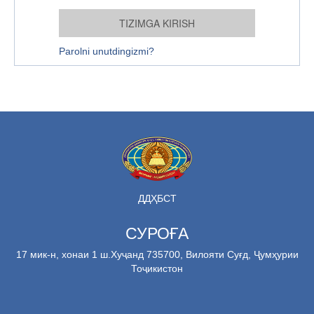
Parolni unutdingizmi?
ДДҲБСТ
СУРОҒА
17 мик-н, хонаи 1 ш.Хуҷанд 735700, Вилояти Суғд, Ҷумҳурии
Тоҷикистон