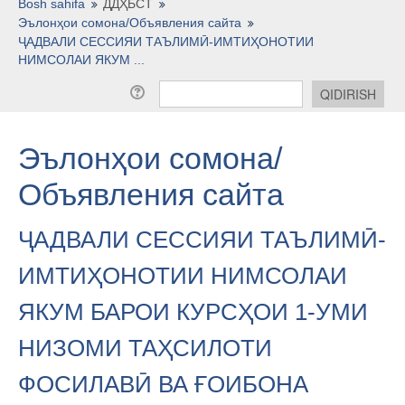
O'zbekcha ‎(uz)‎
Bosh sahifa
ДДҲБСТ
Эълонҳои сомона/Объявления сайта
ҶАДВАЛИ СЕССИЯИ ТАЪЛИМӢ-ИМТИҲОНОТИИ
НИМСОЛАИ ЯКУМ ...
Эълонҳои сомона/
Объявления сайта
ҶАДВАЛИ СЕССИЯИ ТАЪЛИМӢ-
ИМТИҲОНОТИИ НИМСОЛАИ
ЯКУМ БАРОИ КУРСҲОИ 1-УМИ
НИЗОМИ ТАҲСИЛОТИ
ФОСИЛАВӢ ВА ҒОИБОНА