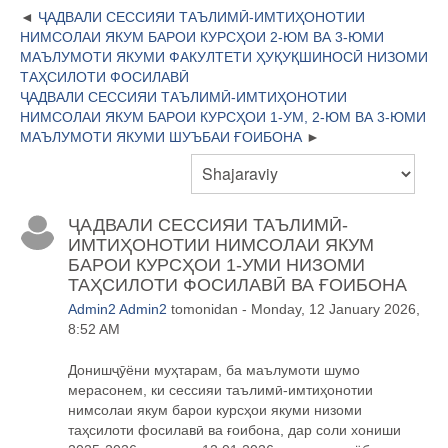
ҶАДВАЛИ СЕССИЯИ ТАЪЛИМӢ-ИМТИҲОНОТИИ
НИМСОЛАИ ЯКУМ БАРОИ КУРСҲОИ 2-ЮМ ВА 3-ЮМИ
МАЪЛУМОТИ ЯКУМИ ФАКУЛТЕТИ ҲУҚУҚШИНОСӢ НИЗОМИ
ТАҲСИЛОТИ ФОСИЛАВӢ
ҶАДВАЛИ СЕССИЯИ ТАЪЛИМӢ-ИМТИҲОНОТИИ
НИМСОЛАИ ЯКУМ БАРОИ КУРСҲОИ 1-УМ, 2-ЮМ ВА 3-ЮМИ
МАЪЛУМОТИ ЯКУМИ ШУЪБАИ ҒОИБОНА
ҶАДВАЛИ СЕССИЯИ ТАЪЛИМӢ-
ИМТИҲОНОТИИ НИМСОЛАИ ЯКУМ
БАРОИ КУРСҲОИ 1-УМИ НИЗОМИ
ТАҲСИЛОТИ ФОСИЛАВӢ ВА ҒОИБОНА
Admin2 Admin2
tomonidan - Monday, 12 January 2026,
8:52 AM
Дониш
ҷӯ
ёни му
ҳ
тарам, ба маълумоти шумо
мерасонем, ки сессияи таълим
ӣ
-имти
ҳ
онотии
нимсолаи якум барои курс
ҳ
ои якуми
низоми
таҳсилоти фосилавӣ
ва ғоибона
, дар соли хониши