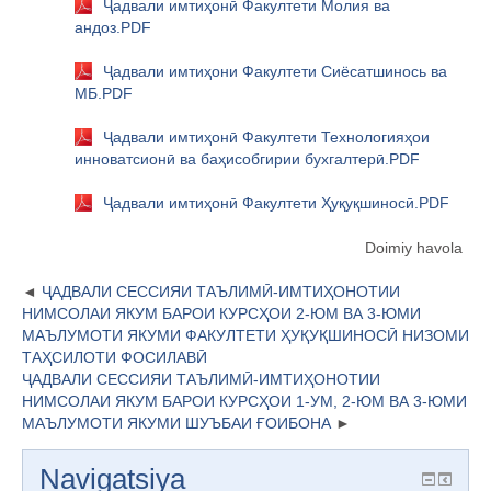
Ҷадвали имтиҳонӣ Факултети Молия ва
андоз.PDF
Ҷадвали имтиҳони Факултети Сиёсатшинось ва
МБ.PDF
Ҷадвали имтиҳонӣ Факултети Технологияҳои
инноватсионӣ ва баҳисобгирии бухгалтерӣ.PDF
Ҷадвали имтиҳонӣ Факултети Ҳуқуқшиносӣ.PDF
Doimiy havola
ҶАДВАЛИ СЕССИЯИ ТАЪЛИМӢ-ИМТИҲОНОТИИ
НИМСОЛАИ ЯКУМ БАРОИ КУРСҲОИ 2-ЮМ ВА 3-ЮМИ
МАЪЛУМОТИ ЯКУМИ ФАКУЛТЕТИ ҲУҚУҚШИНОСӢ НИЗОМИ
ТАҲСИЛОТИ ФОСИЛАВӢ
ҶАДВАЛИ СЕССИЯИ ТАЪЛИМӢ-ИМТИҲОНОТИИ
НИМСОЛАИ ЯКУМ БАРОИ КУРСҲОИ 1-УМ, 2-ЮМ ВА 3-ЮМИ
МАЪЛУМОТИ ЯКУМИ ШУЪБАИ ҒОИБОНА
Navigatsiya