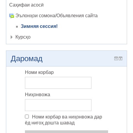
Саҳифаи асосӣ
Эълонҳои сомона/Объявления сайта
Зимняя сессия!
Курсҳо
Даромад
Номи корбар
Ниҳонвожа
Номи корбар ва ниҳонвожа дар
ёд нигоҳ дошта шавад