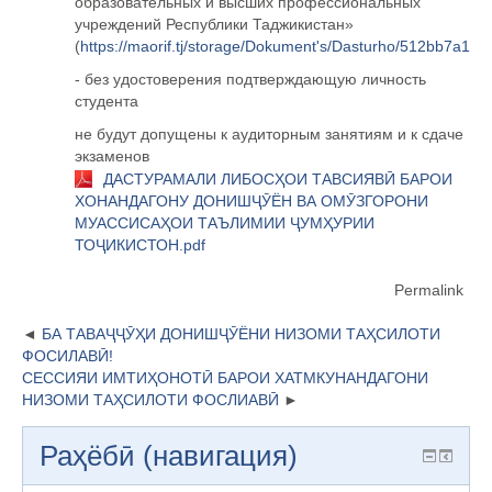
образовательных и высших профессиональных
учреждений Республики Таджикистан»
(
https://maorif.tj/storage/Dokument's/Dasturho/512bb7a1
- без удостоверения подтверждающую личность
студента
не будут допущены к аудиторным занятиям и к сдаче
экзаменов
ДАСТУРАМАЛИ ЛИБОСҲОИ ТАВСИЯВӢ БАРОИ
ХОНАНДАГОНУ ДОНИШҶӮЁН ВА ОМӮЗГОРОНИ
МУАССИСАҲОИ ТАЪЛИМИИ ҶУМҲУРИИ
ТОҶИКИСТОН.pdf
Permalink
БА ТАВАҶҶӮҲИ ДОНИШҶӮЁНИ НИЗОМИ ТАҲСИЛОТИ
ФОСИЛАВӢ!
СЕССИЯИ ИМТИҲОНОТӢ БАРОИ ХАТМКУНАНДАГОНИ
НИЗОМИ ТАҲСИЛОТИ ФОСЛИАВӢ
Раҳёбӣ (навигация)