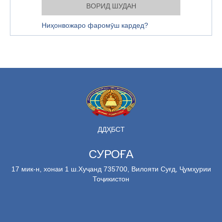
Ниҳонвожаро фаромӯш кардед?
ДДҲБСТ
СУРОҒА
17 мик-н, хонаи 1 ш.Хуҷанд 735700, Вилояти Суғд, Ҷумҳурии
Тоҷикистон