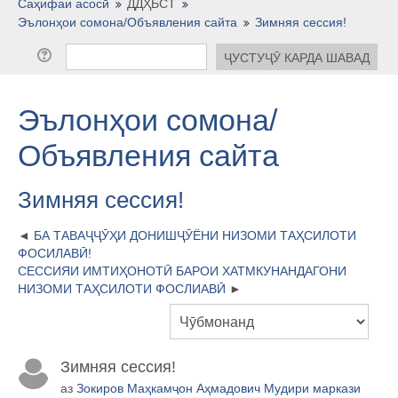
Тоҷикӣ ‎(tj)‎
Саҳифаи асосӣ
ДДҲБСТ
Эълонҳои сомона/Объявления сайта
Зимняя сессия!
Эълонҳои сомона/
Объявления сайта
Зимняя сессия!
БА ТАВАҶҶӮҲИ ДОНИШҶӮЁНИ НИЗОМИ ТАҲСИЛОТИ
ФОСИЛАВӢ!
СЕССИЯИ ИМТИҲОНОТӢ БАРОИ ХАТМКУНАНДАГОНИ
НИЗОМИ ТАҲСИЛОТИ ФОСЛИАВӢ
Зимняя сессия!
аз
Зокиров Маҳкамҷон Аҳмадович Мудири маркази