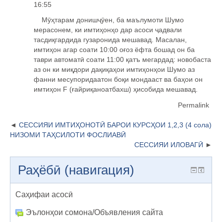
16:55
Мӯҳтарам донишҷӯен, ба маълумоти Шумо
мерасонем, ки имтиҳонҳо дар асоси ҷадвали
тасдиқгардида гузаронида мешавад. Масалан,
имтиҳон агар соати 10:00 оғоз ёфта бошад он ба
таври автоматӣ соати 11:00 қатъ мегардад: новобаста
аз он ки миқдори дақиқаҳои имтиҳонҳои Шумо аз
фанни месупоридаатон боқи мондааст ва баҳои он
имтиҳон F (ғайриқаноатбахш) ҳисобида мешавад.
Permalink
СЕССИЯИ ИМТИҲОНОТӢ БАРОИ КУРСҲОИ 1,2,3 (4 сола)
НИЗОМИ ТАҲСИЛОТИ ФОСЛИАВӢ
СЕССИЯИ ИЛОВАГӢ
Раҳёбӣ (навигация)
Саҳифаи асосӣ
Эълонҳои сомона/Объявления сайта