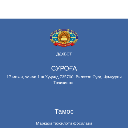
ДДҲБСТ
СУРОҒА
17 мик-н, хонаи 1 ш.Хуҷанд 735700, Вилояти Суғд, Ҷумҳурии
Тоҷикистон
Тамос
Маркази таҳсилоти фосилавӣ