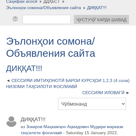
Тоҷикӣ ‎(tj)‎
Саҳифаи асосӣ
ДДҲБСТ
Эълонҳои сомона/Объявления сайта
ДИҚҚАТ!!!
Эълонҳои сомона/
Объявления сайта
ДИҚҚАТ!!!
СЕССИЯИ ИМТИҲОНОТӢ БАРОИ КУРСҲОИ 1,2,3 (4 сола)
НИЗОМИ ТАҲСИЛОТИ ФОСЛИАВӢ
СЕССИЯИ ИЛОВАГӢ
ДИҚҚАТ!!!
аз
Зокиров Маҳкамҷон Аҳмадович Мудири маркази
таҳсилоти фосилавӣ
- Saturday 15 January 2022,