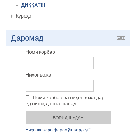
ДИҚҚАТ!!!
Курсҳо
Даромад
Номи корбар
Ниҳонвожа
Номи корбар ва ниҳонвожа дар
ёд нигоҳ дошта шавад
Ниҳонвожаро фаромӯш кардед?