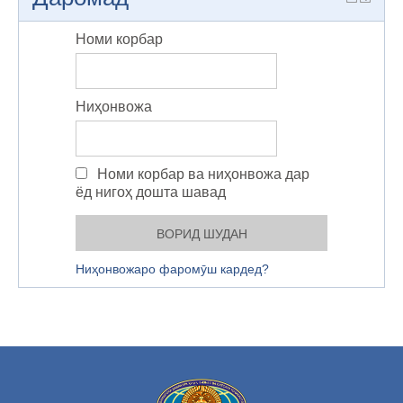
Номи корбар
Ниҳонвожа
Номи корбар ва ниҳонвожа дар
ёд нигоҳ дошта шавад
Ниҳонвожаро фаромӯш кардед?