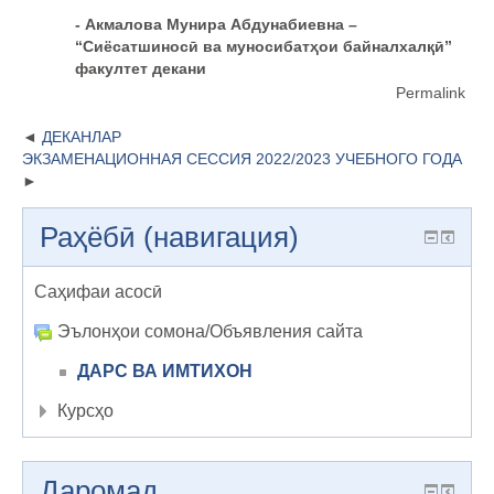
- Акмалова Мунира Абдунабиевна –
“Сиёсатшиносӣ ва муносибатҳои байналхалқӣ”
факултет декани
Permalink
ДЕКАНЛАР
ЭКЗАМЕНАЦИОННАЯ СЕССИЯ 2022/2023 УЧЕБНОГО ГОДА
Раҳёбӣ (навигация)
Саҳифаи асосӣ
Эълонҳои сомона/Объявления сайта
ДАРС ВА ИМТИХОН
Курсҳо
Даромад