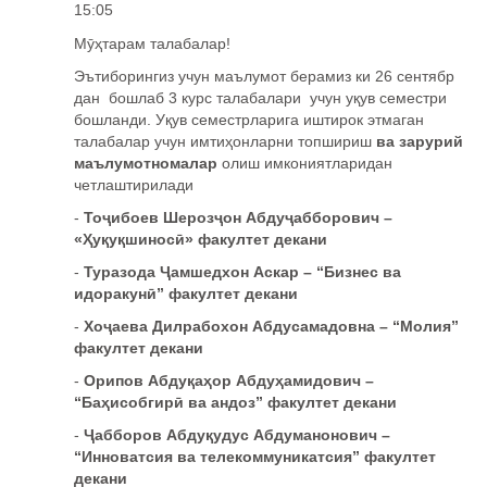
15:05
Мӯҳтарам талабалар!
Эътиборингиз учун маълумот берамиз ки 26 сентябр
дан бошлаб 3 курс талабалари учун уқув семестри
бошланди. Уқув семестрларига иштирок этмаган
талабалар учун имтиҳонларни топшириш
ва зарурий
маълумотномалар
олиш имкониятларидан
четлаштирилади
-
Тоҷибоев Шерозҷон Абдуҷабборович –
«Ҳуқуқшиносӣ» факултет декани
-
Туразода Ҷамшедхон Аскар – “Бизнес ва
идоракунӣ”
факултет декани
-
Хоҷаева Дилрабохон Абдусамадовна – “Молия”
факултет декани
-
Орипов Абдуқаҳор Абдуҳамидович –
“Баҳисобгирӣ ва андоз” факултет декани
-
Ҷабборов Абдуқудус Абдуманонович –
“Инноватсия ва телекоммуникатсия”
факултет
декани