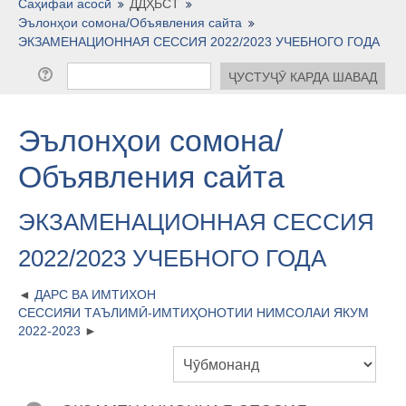
Тоҷикӣ ‎(tj)‎
Саҳифаи асосӣ
ДДҲБСТ
Эълонҳои сомона/Объявления сайта
ЭКЗАМЕНАЦИОННАЯ СЕССИЯ 2022/2023 УЧЕБНОГО ГОДА
Эълонҳои сомона/
Объявления сайта
ЭКЗАМЕНАЦИОННАЯ СЕССИЯ
2022/2023 УЧЕБНОГО ГОДА
ДАРС ВА ИМТИХОН
СЕССИЯИ ТАЪЛИМӢ-ИМТИҲОНОТИИ НИМСОЛАИ ЯКУМ
2022-2023