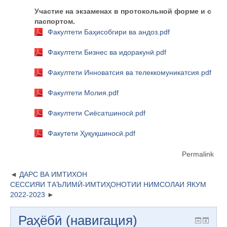
Участие на
э
кзаменах в протокольной форме и с
паспортом.
Факултети Баҳисобгири ва андоз.pdf
Факултети Бизнес ва идоракунӣ.pdf
Факултети Инноватсия ва телеккомуникатсия.pdf
Факултети Молия.pdf
Факултети Сиёсатшиносӣ.pdf
Факутети Ҳуқуқшиносӣ.pdf
Permalink
ДАРС ВА ИМТИХОН
СЕССИЯИ ТАЪЛИМӢ-ИМТИҲОНОТИИ НИМСОЛАИ ЯКУМ
2022-2023
Раҳёбӣ (навигация)