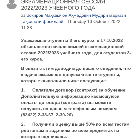
ЭКЗАМЕНАЦИОННАЯ СЕССИЯ
2022/2023 УЧЕБНОГО ГОДА
аз
Зокиров Маҳкамҷон Аҳмадович Мудири маркази
таҳсилоти фосилавӣ
- Thursday 13 October 2022,
11:36
Уважаемые студенты 3-его курса, с 17
.
10.2022
объявляется начало зимней экзаменационной
сессии 202
2
/202
3
учебного года, для студентов 3-
его курса.
В связи с этим доводим до вашего сведения, что
к
сдаче экзаменов допускаются те студенты,
которые выполнили ниже следующие:
1.
Оплатили
договор (контракт) за обучение.
Дополнительную информацию касающуюся
оплаты договора (контракта) вы можете
получить по данным телефонным номерам
(83422) 2-38-67, 2-30-26).
2.
Получили
оценку выше 50% по всем тестам,
рейтингам и заданиям во всех предметах на
которые подписаны.