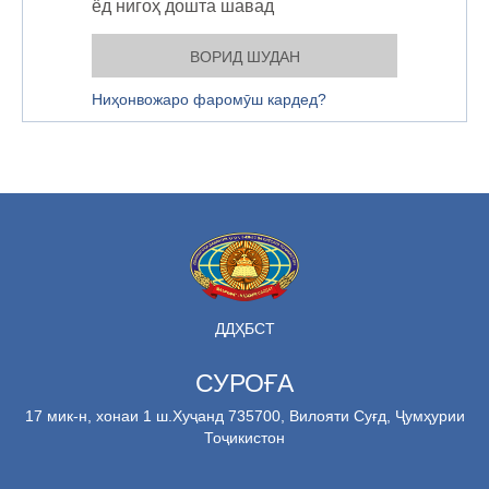
ёд нигоҳ дошта шавад
Ниҳонвожаро фаромӯш кардед?
ДДҲБСТ
СУРОҒА
17 мик-н, хонаи 1 ш.Хуҷанд 735700, Вилояти Суғд, Ҷумҳурии
Тоҷикистон