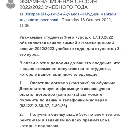
ЭКЗАМЕНАЦИОННАЯ СЕССИЯ
2022/2023 УЧЕБНОГО ГОДА
аз
Зокиров Маҳкамҷон Аҳмадович Мудири маркази
таҳсилоти фосилавӣ
- Thursday 13 October 2022,
11:36
Уважаемые студенты 3-его курса, с 17
.
10.2022
объявляется начало зимней экзаменационной
сессии 202
2
/202
3
учебного года, для студентов 3-
его курса.
В связи с этим доводим до вашего сведения, что
к
сдаче экзаменов допускаются те студенты,
которые выполнили ниже следующие:
1.
Оплатили
договор (контракт) за обучение.
Дополнительную информацию касающуюся
оплаты договора (контракта) вы можете
получить по данным телефонным номерам
(83422) 2-38-67, 2-30-26).
2.
Получили
оценку выше 50% по всем тестам,
рейтингам и заданиям во всех предметах на
которые подписаны.