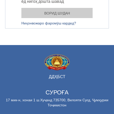
ёд нигоҳ дошта шавад
Ниҳонвожаро фаромӯш кардед?
ДДҲБСТ
СУРОҒА
17 мик-н, хонаи 1 ш.Хуҷанд 735700, Вилояти Суғд, Ҷумҳурии
Тоҷикистон