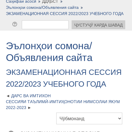
Тоҷикӣ ‎(tj)‎
Саҳифаи асосӣ
ДДҲБСТ
Эълонҳои сомона/Объявления сайта
ЭКЗАМЕНАЦИОННАЯ СЕССИЯ 2022/2023 УЧЕБНОГО ГОДА
Эълонҳои сомона/
Объявления сайта
ЭКЗАМЕНАЦИОННАЯ СЕССИЯ
2022/2023 УЧЕБНОГО ГОДА
ДАРС ВА ИМТИХОН
СЕССИЯИ ТАЪЛИМӢ-ИМТИҲОНОТИИ НИМСОЛАИ ЯКУМ
2022-2023