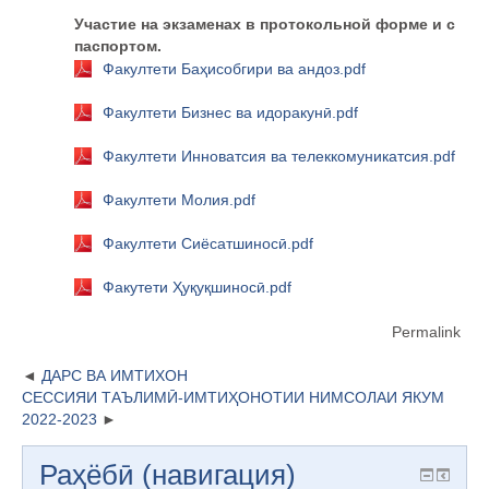
Участие на
э
кзаменах в протокольной форме и с
паспортом.
Факултети Баҳисобгири ва андоз.pdf
Факултети Бизнес ва идоракунӣ.pdf
Факултети Инноватсия ва телеккомуникатсия.pdf
Факултети Молия.pdf
Факултети Сиёсатшиносӣ.pdf
Факутети Ҳуқуқшиносӣ.pdf
Permalink
ДАРС ВА ИМТИХОН
СЕССИЯИ ТАЪЛИМӢ-ИМТИҲОНОТИИ НИМСОЛАИ ЯКУМ
2022-2023
Раҳёбӣ (навигация)