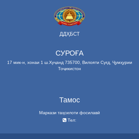
ДДҲБСТ
СУРОҒА
17 мик-н, хонаи 1 ш.Хуҷанд 735700, Вилояти Суғд, Ҷумҳурии
Тоҷикистон
Тамос
Маркази таҳсилоти фосилавӣ
Тел: