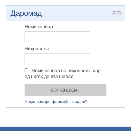
Даромад
Номи корбар
Ниҳонвожа
Номи корбар ва ниҳонвожа дар
ёд нигоҳ дошта шавад
Ниҳонвожаро фаромӯш кардед?