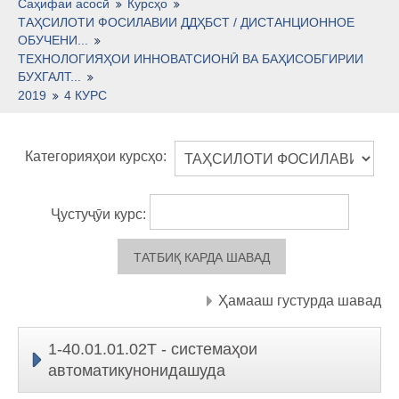
Тоҷикӣ ‎(tj)‎
Саҳифаи асосӣ
Курсҳо
ТАҲСИЛОТИ ФОСИЛАВИИ ДДҲБСТ / ДИСТАНЦИОННОЕ
ОБУЧЕНИ...
ТЕХНОЛОГИЯҲОИ ИННОВАТСИОНӢ ВА БАҲИСОБГИРИИ
БУХГАЛТ...
2019
4 КУРС
Категорияҳои курсҳо:
Ҷустуҷӯи курс:
Ҳамааш густурда шавад
1-40.01.01.02Т - системаҳои
автоматикунонидашуда