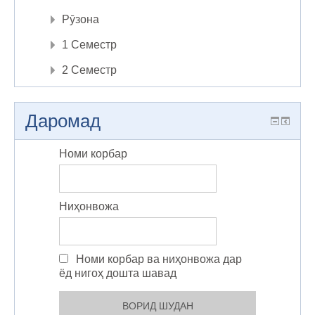
Рӯзона
1 Семестр
2 Семестр
Даромад
Номи корбар
Ниҳонвожа
Номи корбар ва ниҳонвожа дар
ёд нигоҳ дошта шавад