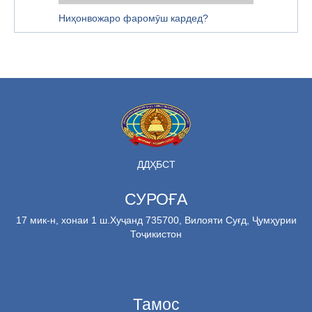
Ниҳонвожаро фаромӯш кардед?
ДДҲБСТ
СУРОҒА
17 мик-н, хонаи 1 ш.Хуҷанд 735700, Вилояти Суғд, Ҷумҳурии
Тоҷикистон
Тамос