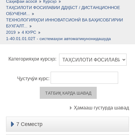
Тоҷикӣ ‎(tj)‎
Саҳифаи асосӣ
Курсҳо
ТАҲСИЛОТИ ФОСИЛАВИИ ДДҲБСТ / ДИСТАНЦИОННОЕ
ОБУЧЕНИ...
ТЕХНОЛОГИЯҲОИ ИННОВАТСИОНӢ ВА БАҲИСОБГИРИИ
БУХГАЛТ...
2019
4 КУРС
1-40.01.01.02Т - системаҳои автоматикунонидашуда
Категорияҳои курсҳо:
Ҷустуҷӯи курс:
Ҳамааш густурда шавад
7 Семестр