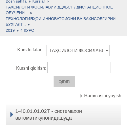
O'zbekcha ‎(uz)‎
Bosh sahifa
Kurslar
ТАҲСИЛОТИ ФОСИЛАВИИ ДДҲБСТ / ДИСТАНЦИОННОЕ
ОБУЧЕНИ...
ТЕХНОЛОГИЯҲОИ ИННОВАТСИОНӢ ВА БАҲИСОБГИРИИ
БУХГАЛТ...
2019
4 КУРС
Kurs toifalari:
Kursni qidirish:
Hammasini yoyish
1-40.01.01.02Т - системаҳои
автоматикунонидашуда