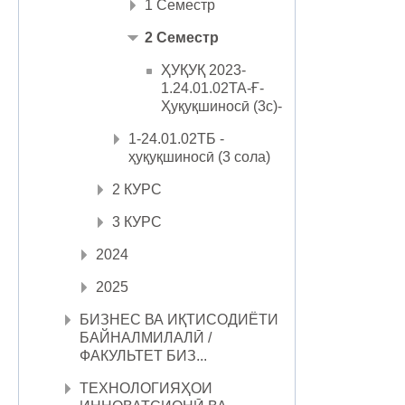
1 Семестр
2 Семестр
ҲУҚУҚ 2023-
1.24.01.02ТА-Ғ-
Ҳуқуқшиносӣ (3с)-
1-24.01.02ТБ -
ҳуқуқшиносӣ (3 сола)
2 КУРС
3 КУРС
2024
2025
БИЗНЕС ВА ИҚТИСОДИЁТИ
БАЙНАЛМИЛАЛӢ /
ФАКУЛЬТЕТ БИЗ...
ТЕХНОЛОГИЯҲОИ