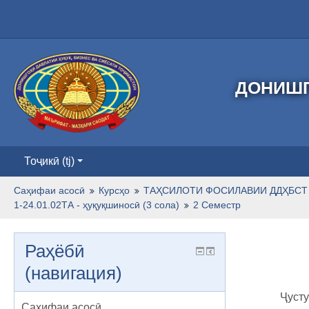
ДОНИШГ
Тоҷикӣ ‎(tj)‎
Саҳифаи асосӣ
Курсҳо
ТАҲСИЛОТИ ФОСИЛАВИИ ДДҲБСТ 
1-24.01.02ТА - ҳуқуқшиносӣ (3 сола)
2 Семестр
Раҳёбӣ
(навигация)
Ҷусту
Саҳифаи асосӣ