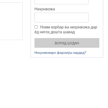
Ниҳонвожа
Номи корбар ва ниҳонвожа дар
ёд нигоҳ дошта шавад
Ниҳонвожаро фаромӯш кардед?