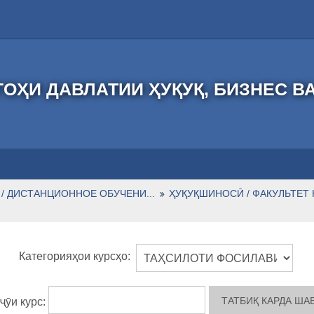
ОҲИ ДАВЛАТИИ ҲУҚУҚ, БИЗНЕС В
/ ДИСТАНЦИОННОЕ ОБУЧЕНИ...
ҲУҚУҚШИНОСӢ / ФАКУЛЬТЕТ
Категорияҳои курсҳо:
ҷӯи курс: