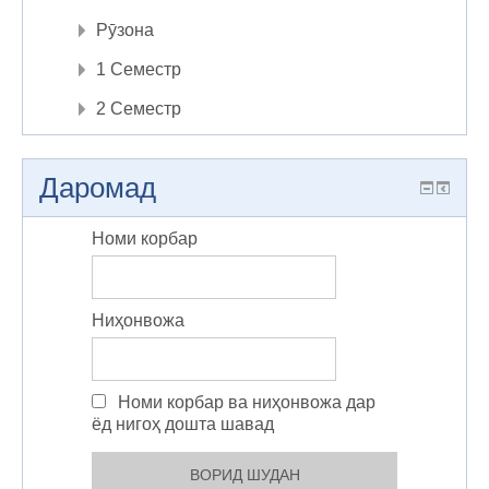
Рӯзона
1 Семестр
2 Семестр
Даромад
Номи корбар
Ниҳонвожа
Номи корбар ва ниҳонвожа дар
ёд нигоҳ дошта шавад