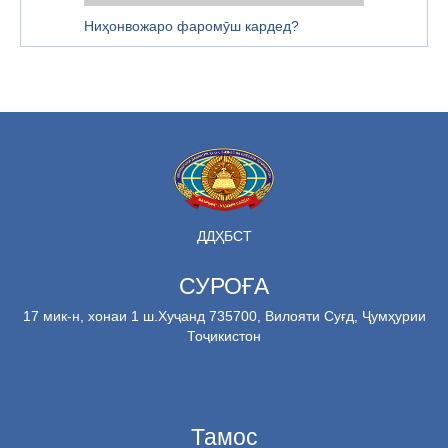
Ниҳонвожаро фаромӯш кардед?
ДДҲБСТ
СУРОҒА
17 мик-н, хонаи 1 ш.Хуҷанд 735700, Вилояти Суғд, Ҷумҳурии
Тоҷикистон
Тамос